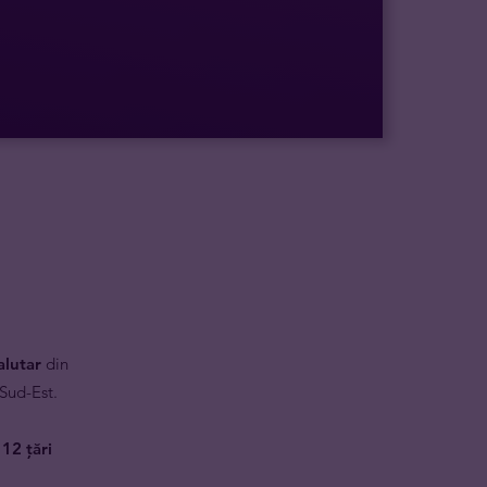
alutar
din
Sud-Est.
 12 țări