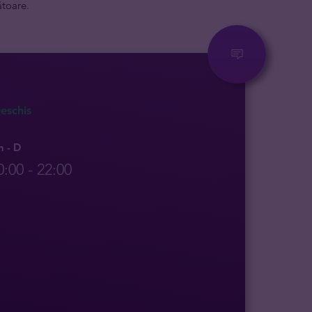
ătoare.
eschis
n - D
0:00 - 22:00