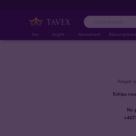
Aur
Argint
Abonament
Răscumpărar
Alegeți ș
Echipa noas
Ne p
+4073