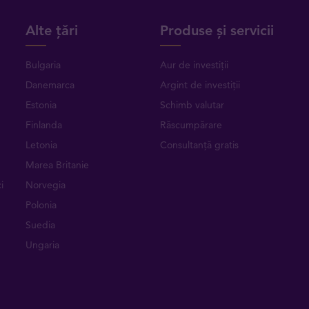
Alte țări
Produse și servicii
Bulgaria
Aur de investiții
Danemarca
Argint de investiții
Estonia
Schimb valutar
Finlanda
Răscumpărare
Letonia
Consultanță gratis
Marea Britanie
i
Norvegia
Polonia
Suedia
Ungaria