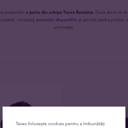
 vă prezentăm
o parte din echipa Tavex România.
Dacă doriți să vă 
 noastre, consultați
posturile disponibile
și aplicați pentru poziția c
potrivește.
ne lângă tine oamenii în care ai
încredere.
Tavex folosește cookies pentru a îmbunătăți
Victor.Dima@tavex.ro