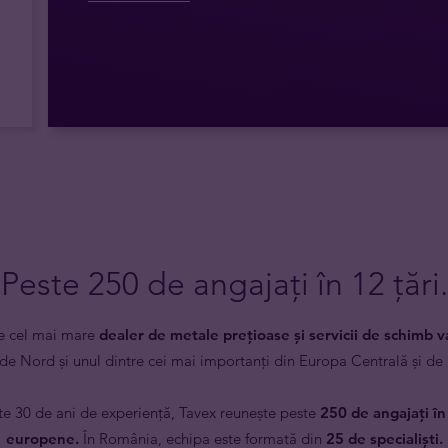
Peste 250 de angajați în 12 țări.
te cel mai mare
dealer de metale prețioase și servicii de schimb v
de Nord și unul dintre cei mai importanți din Europa Centrală și de 
e 30 de ani de experiență, Tavex reunește peste
250 de angajați în
europene.
În România, echipa este formată din
25 de specialiști.