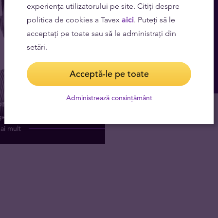
experiența utilizatorului pe site. Citiți despre
politica de cookies a Tavex
aici
. Puteți să le
acceptați pe toate sau să le administrați din
setări.
Acceptă-le pe toate
Administrează consințământ
or Dima
er trezorerie
ai mult