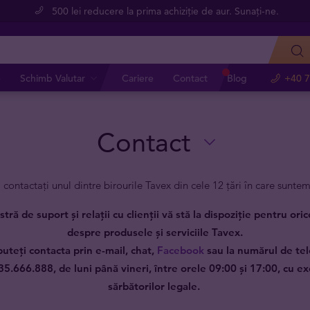
500 lei reducere la prima achiziție de aur. Sunați-ne.
e
Schimb Valutar
Cariere
Contact
Blog
+40 7
Contact
i contactați unul dintre birourile Tavex din cele 12 țări în care suntem
tră de suport și relații cu clienții vă stă la dispoziție pentru ori
despre produsele și serviciile Tavex.
uteți contacta prin e-mail, chat,
Facebook
sau la numărul de te
5.666.888, de luni până vineri, între orele 09:00 și 17:00, cu ex
sărbătorilor legale.