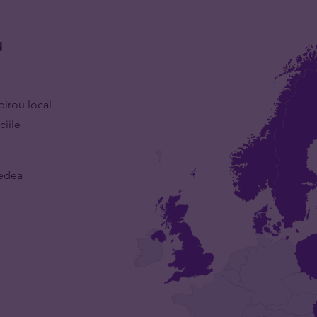
u
birou local
ciile
vedea