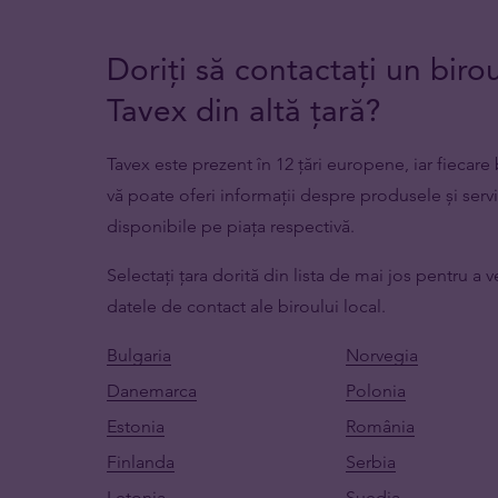
Doriți să contactați un biro
Tavex din altă țară?
Tavex este prezent în 12 țări europene, iar fiecare 
vă poate oferi informații despre produsele și servi
disponibile pe piața respectivă.
Selectați țara dorită din lista de mai jos pentru a 
datele de contact ale biroului local.
Bulgaria
Norvegia
Danemarca
Polonia
Estonia
România
Finlanda
Serbia
Letonia
Suedia