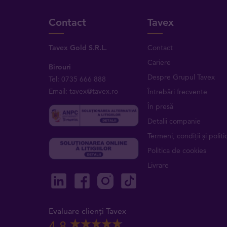
Contact
Tavex
Tavex Gold S.R.L.
Contact
Cariere
Birouri
Despre Grupul Tavex
Tel: 0735 666 888
Email: tavex@tavex.ro
Întrebări frecvente
În presă
Detalii companie
Termeni, condiții și politic
Politica de cookies
Livrare
Evaluare clienți Tavex
4,8