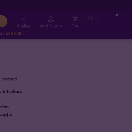
RO
Close
Grafice
Intră în cont
Coș
35 666 888
 prezenți.
ce întrebare
lefon
cepția