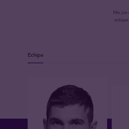
Mai jos
echipei
Echipa
Dacă ești cel mai inteligent din
încăpere, te afli în camera greșită.
Ți
dimo@tavex.ro