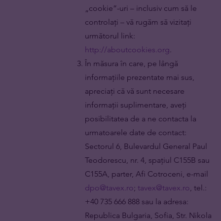
„cookie”-uri – inclusiv cum să le
controlați – vă rugăm să vizitați
următorul link:
http://aboutcookies.org
.
În măsura în care, pe lângă
informațiile prezentate mai sus,
apreciați că vă sunt necesare
informații suplimentare, aveți
posibilitatea de a ne contacta la
urmatoarele date de contact:
Sectorul 6, Bulevardul General Paul
Teodorescu, nr. 4, spațiul C155B sau
C155A, parter, Afi Cotroceni, e-mail
dpo@tavex.ro
;
tavex@tavex.ro
, tel.:
+40 735 666 888 sau la adresa:
Republica Bulgaria, Sofia, Str. Nikola