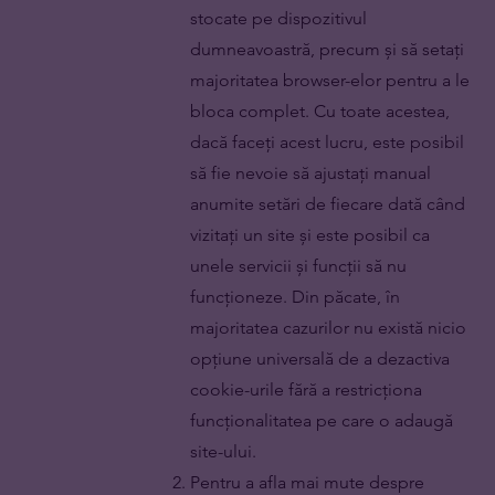
stocate pe dispozitivul
dumneavoastră, precum și să setați
majoritatea browser-elor pentru a le
bloca complet. Cu toate acestea,
dacă faceți acest lucru, este posibil
să fie nevoie să ajustați manual
anumite setări de fiecare dată când
vizitați un site și este posibil ca
unele servicii și funcții să nu
funcționeze. Din păcate, în
majoritatea cazurilor nu există nicio
opțiune universală de a dezactiva
cookie-urile fără a restricționa
funcționalitatea pe care o adaugă
site-ului.
Pentru a afla mai mute despre