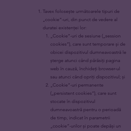
Tavex folosește următoarele tipuri de
„cookie“-uri, din punct de vedere al
duratei existenței lor:
„Cookie”-uri de sesiune („session
cookies”), care sunt temporare și de
obicei dispozitivul dumneavoastră le
șterge atunci când părăsiți pagina
web în cauză, închideți browser-ul
sau atunci când opriți dispozitivul; și
„Cookie”-uri permanente
(„persistent cookies”), care sunt
stocate în dispozitivul
dumneavoastră pentru o perioadă
de timp, indicat în parametrii
„cookie”-urilor și poate depăși un