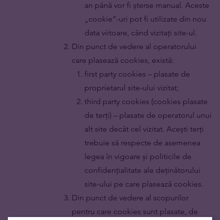
an până vor fi șterse manual. Aceste
„cookie”-uri pot fi utilizate din nou
data viitoare, când vizitați site-ul.
Din punct de vedere al operatorului
care plasează cookies, există:
first party cookies – plasate de
proprietarul site-ului vizitat;
third party cookies (cookies plasate
de terți) – plasate de operatorul unui
alt site decât cel vizitat. Acești terți
trebuie să respecte de asemenea
legea în vigoare și politicile de
confidențialitate ale deținătorului
site-ului pe care plasează cookies.
Din punct de vedere al scopurilor
pentru care cookies sunt plasate, de