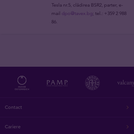
Tesla nr.5, clădirea BSR2, parter, e-
mail
dpo@tavex.bg
; tel.: +359 2 988
86.
Contact
Cariere