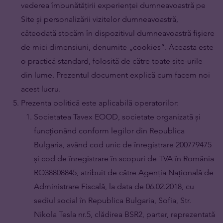
vederea îmbunătățirii experienței dumneavoastră pe
Site și personalizării vizitelor dumneavoastră,
câteodată stocăm în dispozitivul dumneavoastră fișiere
de mici dimensiuni, denumite „cookies“. Aceasta este
o practică standard, folosită de către toate site-urile
din lume. Prezentul document explică cum facem noi
acest lucru.
Prezenta politică este aplicabilă operatorilor:
Societatea Tavex EOOD, societate organizată și
funcționând conform legilor din Republica
Bulgaria, având cod unic de înregistrare 200779475
și cod de înregistrare în scopuri de TVA în România
RO38808845, atribuit de către Agenția Națională de
Administrare Fiscală, la data de 06.02.2018, cu
sediul social în Republica Bulgaria, Sofia, Str.
Nikola Tesla nr.5, clădirea BSR2, parter, reprezentată