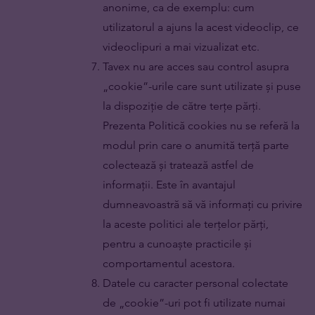
anonime, ca de exemplu: cum
utilizatorul a ajuns la acest videoclip, ce
videoclipuri a mai vizualizat etc.
Tavex nu are acces sau control asupra
„cookie”-urile care sunt utilizate și puse
la dispoziție de către terțe părți.
Prezenta Politică cookies nu se referă la
modul prin care o anumită terță parte
colectează și tratează astfel de
informații. Este în avantajul
dumneavoastră să vă informați cu privire
la aceste politici ale terțelor părți,
pentru a cunoaște practicile și
comportamentul acestora.
Datele cu caracter personal colectate
de „cookie”-uri pot fi utilizate numai