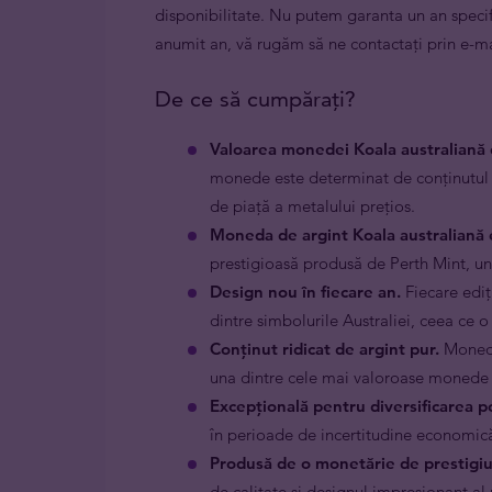
disponibilitate. Nu putem garanta un an speci
anumit an, vă rugăm să ne contactați prin e-ma
De ce să cumpărați?
Valoarea monedei Koala australiană 
monede este determinat de conținutul să
de piață a metalului prețios.
Moneda de argint Koala
australiană
prestigioasă produsă de Perth Mint, un
Design nou în fiecare an.
Fiecare ediți
dintre simbolurile Australiei, ceea ce o
Conținut ridicat de argint pur.
Moneda 
una dintre cele mai valoroase monede d
Excepțională pentru diversificarea po
în perioade de incertitudine economică, 
Produsă de o monetărie de prestigiu
de calitate și designul impresionant al