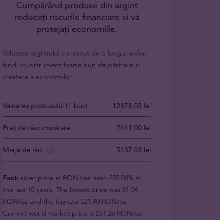
Cumpărând produse din argint
reduceți riscurile financiare și vă
protejați economiile.
Valoarea argintului a crescut de-a lungul anilor,
fiind un instrument foarte bun de păstrare și
creștere a economiilor.
Valoarea produsului (1 buc)
12878,03 lei
Preț de răscumpărare
7441,00 lei
Marja de risc
5437,03 lei
Fact:
silver price in RON has risen 259.03% in
the last 10 years. The lowest price was 51,04
RON/oz and the highest 521,90 RON/oz.
Current world market price is 281,26 RON/oz