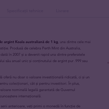
Specificații tehnice
Livrare
e argint
Koala australiană de 1 kg
, una dintre cele mai
tiție. Produsă de celebra Perth Mint din Australia,
ată în 2007 și a devenit rapid una dintre preferatele
ului său anual unic și conținutului de argint pur .999 sau
oferă nu doar o valoare investițională ridicată, ci și un
tru colecționari, cât și pentru investitori. În plus,
 valoare nominală legală garantată de Guvernul
ecunoaștere internațională.
erii anterioare, veți primi o monedă în funcție de