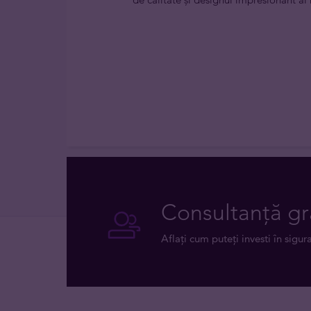
Consultanță gr
Aflați cum puteți investi în sigur