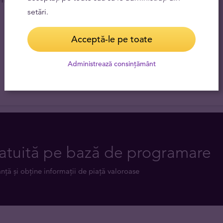
setări.
Acceptă-le pe toate
Administrează consințământ
atuită pe bază de programare
anță și obține informații de piață valoroase