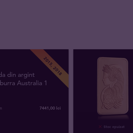
2015, 2018
a din argint
urra Australia 1
m
7441
,
00
lei
Stoc epuizat