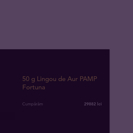
50 g Lingou de Aur PAMP
Fortuna
Cumpărăm
29882
lei