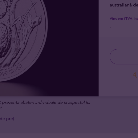
australiană de
Vindem (TVA inc
-
4
t prezenta abateri individuale de la aspectul lor
t.
 de preț