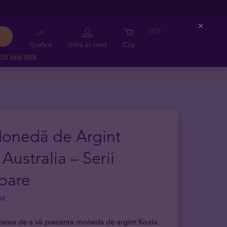
RO
Close
Grafice
Intră în cont
Coș
35 666 888
Monedă de Argint
 Australia – Serii
oare
at
cerea de a vă prezenta moneda de argint Koala