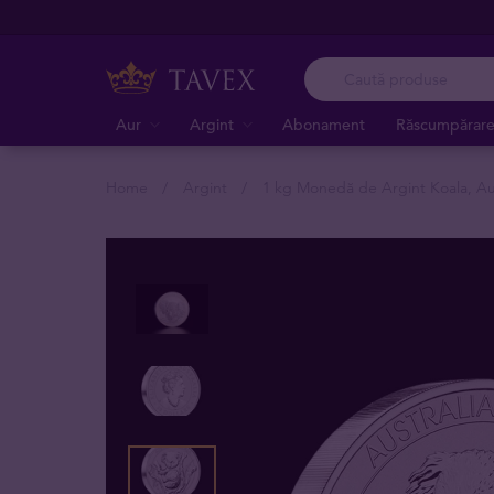
Aur
Argint
Abonament
Răscumpărar
Home
Argint
1 kg Monedă de Argint Koala, Aust