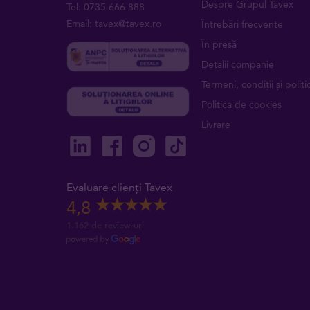
Despre Grupul Tavex
Tel: 0735 666 888
Email: tavex@tavex.ro
Întrebări frecvente
În presă
Detalii companie
Termeni, condiții și politic
Politica de cookies
Livrare
Evaluare clienți Tavex
4,8
1.162 de review-uri