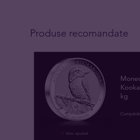
Produse recomandate
Moned
Kookab
kg
Cumpără
Stoc epuizat