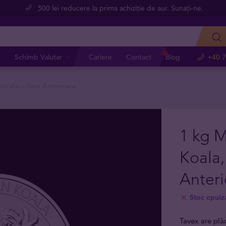
500 lei reducere la prima achiziție de aur. Sunați-ne.
e
Schimb Valutar
Cariere
Contact
Blog
+40 7
ralia – Serii Anterioare
1 kg 
Koala,
Anteri
Stoc epuiz
Tavex are plă