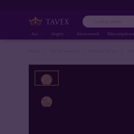
Aur
Argint
Abonament
Răscumpărar
Home
Aur de investiții
Monede de aur
Mon