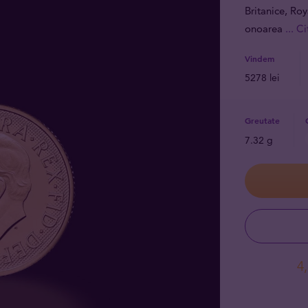
Britanice, Ro
onoarea
... C
Vindem
5278 lei
Greutate
7.32 g
4