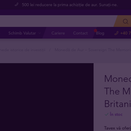
500 lei reducere la prima achiziție de aur. Sunați-ne.
e
Schimb Valutar
Cariere
Contact
Blog
+40 7
ede istorice de investiții
Monedă de Aur – Sovereign The Memorial
Moned
The M
Britan
În stoc
Tavex vă ofe