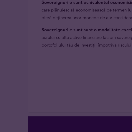
Sovereignurile sunt echivalentul economisir
care plănuiesc să economisească pe termen lung
oferă deținerea.unor monede de aur considerate
Sovereignurile sunt sunt o modalitate excele
aurului cu alte active financiare fac din sover
portofoliului tău de investiții împotriva riscului