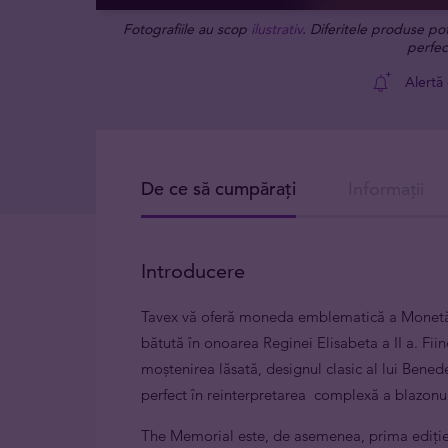
Fotografiile au scop
ilustrativ
. Diferitele produse po
perfec
Alertă
De ce să cumpărați
Informații
Introducere
Tavex vă oferă moneda emblematică a Monetăr
bătută în onoarea Reginei Elisabeta a II a. Fiin
moștenirea lăsată, designul clasic al lui Benede
perfect în reinterpretarea complexă a blazonul
The Memorial este, de asemenea, prima ediție