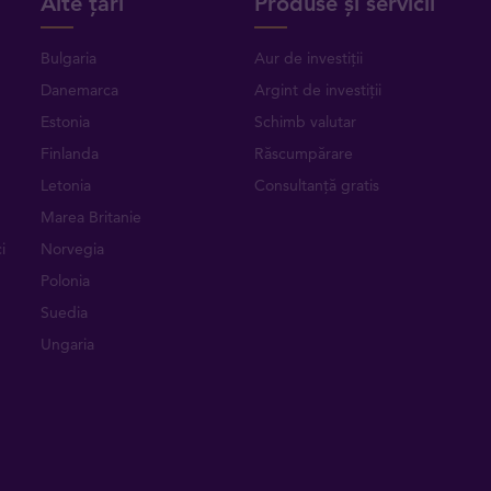
Alte țări
Produse și servicii
Bulgaria
Aur de investiții
Danemarca
Argint de investiții
Estonia
Schimb valutar
Finlanda
Răscumpărare
Letonia
Consultanță gratis
Marea Britanie
i
Norvegia
Polonia
Suedia
Ungaria