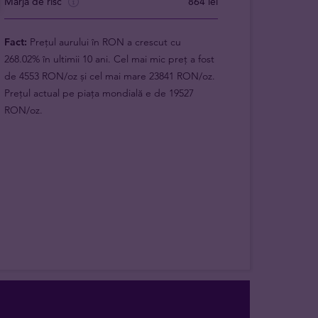
Marja de risc
864 lei
Fact:
Prețul aurului în RON a crescut cu
268.02% în ultimii 10 ani. Cel mai mic preț a fost
de 4553 RON/oz și cel mai mare 23841 RON/oz.
Prețul actual pe piața mondială e de 19527
RON/oz.