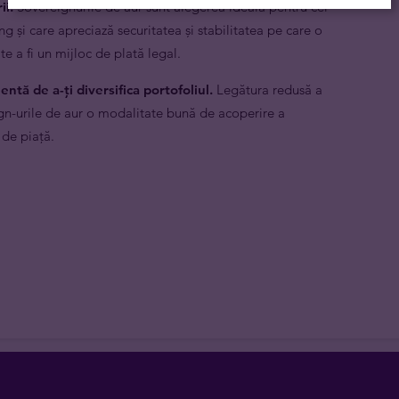
ii.
Sovereignurile de aur sunt alegerea ideală pentru cei
 și care apreciază securitatea și stabilitatea pe care o
 a fi un mijloc de plată legal.
ntă de a-ți diversifica portofoliul.
Legătura redusă a
eign-urile de aur o modalitate bună de acoperire a
 de piață.