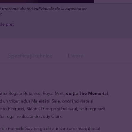
t prezenta abateri individuale de la aspectul lor
t.
 de preț
Specificații tehnice
Livrare
iei Regale Britanice, Royal Mint,
ediția The Memorial
,
d un tribut adus Majestății Sale, onorând viața și
tto Pistrucci, Sfântul George și balaurul, se integrează
ui regal realizată de Jody Clark.
 de monede Sovereign de aur care are inscripționat