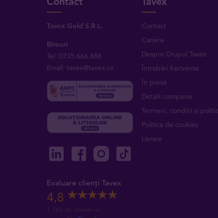
Contact
Tavex
Tavex Gold S.R.L.
Contact
Cariere
Birouri
Despre Grupul Tavex
Tel: 0735 666 888
Email: tavex@tavex.ro
Întrebări frecvente
În presă
Detalii companie
Termeni, condiții și politic
Politica de cookies
Livrare
Evaluare clienți Tavex
4,8
1.162 de review-uri