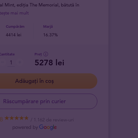
yal Mint, ediția The Memorial, bătută în
itește mai mult
Cumpărăm
Marjă
4414 lei
16.37%
Cantitate
Preț
5278 lei
Adăugați în coș
Răscumpărare prin curier
,8
1.162 de review-uri