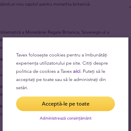
unțând un nou capitol pentru monarhia britanică.
lematică a Monetăriei Regale Britanice, Sovereign-ul a
astă ediție memorială îl prezintă pe Majestatea sa
tă Regina Elisabeta a II a.
Tavex folosește cookies pentru a îmbunătăți
tanii.
Pe lângă faptul că reprezintă Epoca de Aur a
experiența utilizatorului pe site. Citiți despre
r sunt printre cele mai de preț monede de Marea
politica de cookies a Tavex
aici
. Puteți să le
ute la nivel mondial.
acceptați pe toate sau să le administrați din
de milioane de bucăți emise încă din anii
setări.
 de o piață bine dezvoltată și lichidă.
Acceptă-le pe toate
le de Aur sovereign emise după 1837 sunt considerate
cutite de la impozitul pe câștigurile de capital în Regatul
Administrează consințământ