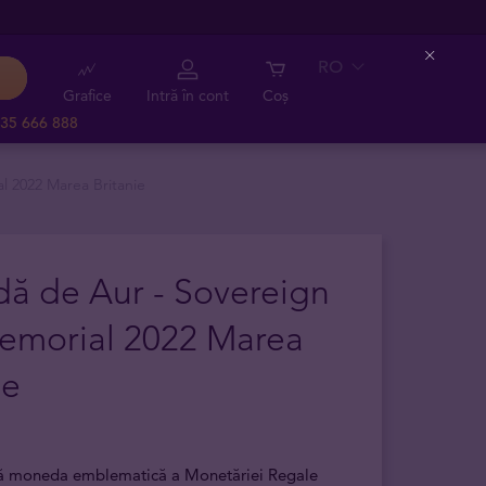
RO
Close
Grafice
Intră în cont
Coș
35 666 888
 2022 Marea Britanie
ă de Aur - Sovereign
emorial 2022 Marea
ie
ră moneda emblematică a Monetăriei Regale