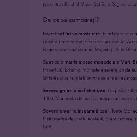
portretul oficial al Majestății Sale Regele, an
De ce să cumpărați?
Investești într-o moștenire.
Fiind moneda emb
rezistat timp de mai bine de cinci secole. Ace
Regele, onorând domnia Majestății Sale Defunc
Sunt cele mai faimoase monede ale Marii Bri
Imperiului Britanic, monedele sovereign de au
Britanie și se numără printre cele mai recunosc
Sovereign-urile au lichiditate
. Cu peste 700 
1800, Monedele de aur Sovereign sunt susținute
Sovereign-urile înseamnă bani.
Toate Monede
instrumente de plată legale și, drept urmare, s
Unit.