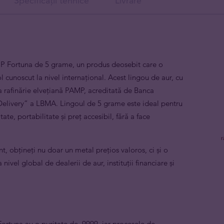
Specificații tehnice
Livrare
MP Fortuna de 5 grame, un produs deosebit care o
 cunoscut la nivel internațional. Acest lingou de aur, cu
a rafinărie elvețiană PAMP, acreditată de Banca
 Delivery” a LBMA. Lingoul de 5 grame este ideal pentru
ate, portabilitate și preț accesibil, fără a face
t, obțineți nu doar un metal prețios valoros, ci și o
ivel global de dealerii de aur, instituții financiare și
ortuna au o puritate de .9999, iar procesele de