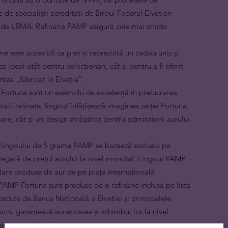
e de specialiști acreditați de Biroul Federal Elvețian
i de LBMA. Rafinăria PAMP asigură cele mai stricte
e este accesibil ca preț și reprezintă un cadou unic și
e ideal atât pentru colecționari, cât și pentru a fi oferit
iza „fabricat în Elveția”.
 Fortuna sunt un exemplu de excelență în prelucrarea
talii rafinate, lingoul înfățișează imaginea zeiței Fortuna,
oare, cât și un design atrăgător pentru admiratorii aurului
a lingoului de 5 grame PAMP se bazează exclusiv pe
t legată de prețul aurului la nivel mondial. Lingoul PAMP
lare produse de aur de pe piața internațională.
 PAMP Fortuna sunt produse de o rafinărie inclusă pe lista
cute de Banca Națională a Elveției și principalele
lucru garantează acceptarea și schimbul lor la nivel
i și investitori.