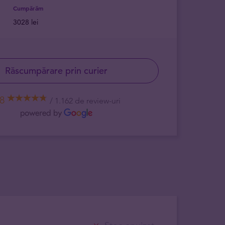
Cumpărăm
3028 lei
Răscumpărare prin curier
,8
1.162 de review-uri