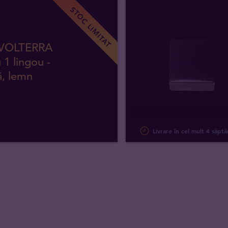
STOC LIMITAT
 VOLTERRA
 1 lingou -
ă, lemn
Livrare în cel mult 4 săpt