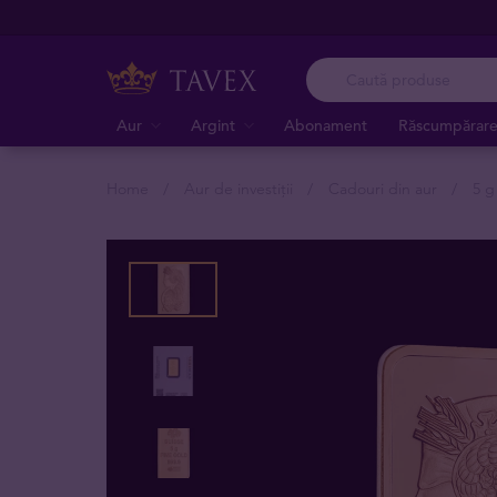
Aur
Argint
Abonament
Răscumpărar
Home
Aur de investiții
Cadouri din aur
5 g