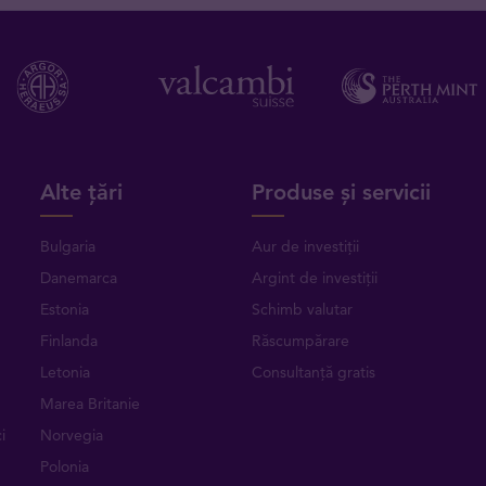
Alte țări
Produse și servicii
Bulgaria
Aur de investiții
Danemarca
Argint de investiții
Estonia
Schimb valutar
Finlanda
Răscumpărare
Letonia
Consultanță gratis
Marea Britanie
i
Norvegia
Polonia