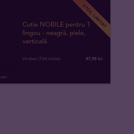
STOC LIMITAT
Cutie NOBILE pentru 1
lingou - neagră, piele,
verticală
Vindem (TVA inclus)
87,98 lei
ămâni