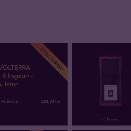
STOC LIMITAT
 VOLTERRA
 8 lingouri -
, lemn
VA inclus)
263,93 lei
În stoc