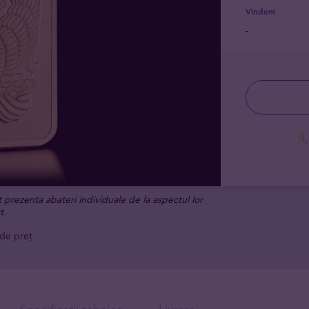
Vindem
-
4
t prezenta abateri individuale de la aspectul lor
t.
 de preț