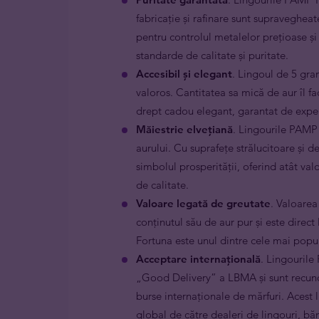
fabricație și rafinare sunt supravegheat
pentru controlul metalelor prețioase ș
standarde de calitate și puritate.
Accesibil și elegant
. Lingoul de 5 gram
valoros. Cantitatea sa mică de aur îl fac
drept cadou elegant, garantat de expert
Măiestrie elvețiană
. Lingourile PAMP
aurului. Cu suprafețe strălucitoare și de
simbolul prosperității, oferind atât val
de calitate.
Valoare legată de greutate
. Valoare
conținutul său de aur pur și este direc
Fortuna este unul dintre cele mai popu
Acceptare internațională
. Lingourile
„Good Delivery” a LBMA și sunt recunos
burse internaționale de mărfuri. Acest 
global de către dealeri de lingouri, bănc