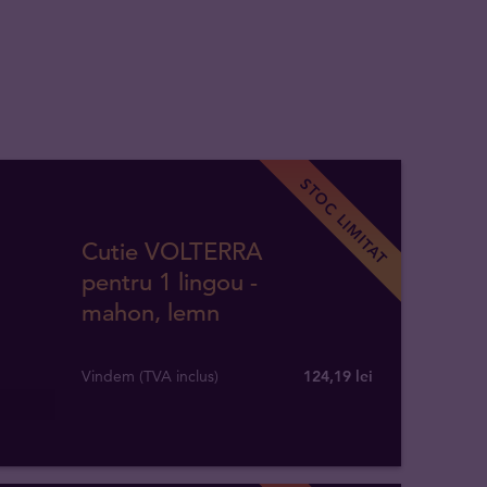
STOC LIMITAT
Cutie VOLTERRA
pentru 1 lingou -
mahon, lemn
Vindem (TVA inclus)
124,19 lei