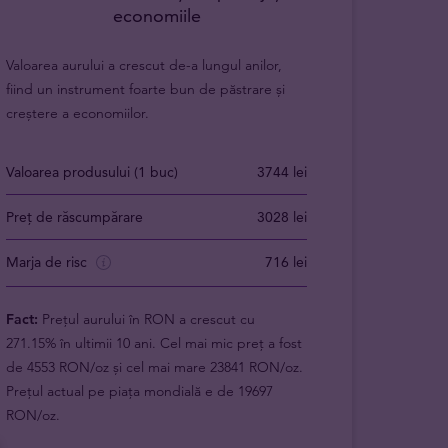
economiile
Valoarea aurului a crescut de-a lungul anilor,
fiind un instrument foarte bun de păstrare și
creștere a economiilor.
Valoarea produsului (1 buc)
3744 lei
Preț de răscumpărare
3028 lei
Marja de risc
716 lei
Fact:
Prețul aurului în RON a crescut cu
271.15% în ultimii 10 ani. Cel mai mic preț a fost
de 4553 RON/oz și cel mai mare 23841 RON/oz.
Prețul actual pe piața mondială e de 19697
RON/oz.