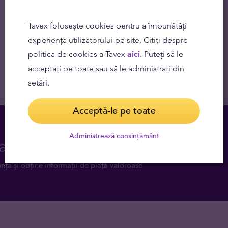
Tavex folosește cookies pentru a îmbunătăți
experiența utilizatorului pe site. Citiți despre
politica de cookies a Tavex
aici
. Puteți să le
acceptați pe toate sau să le administrați din
setări.
Acceptă-le pe toate
Administrează consințământ
atuită pe bază de programare
anță și obține informații de piață valoroase