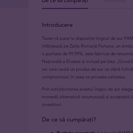
De ce să cumpărați
Informații
Introducere
Tavex vă pune la dispoziție lingoul de aur PA
înfățișează pe Zeița Romană Fortuna, un simbol
o puritate de 99,99%, este fabricat de renumit
Națională a Elveției și inclusă pe lista „Good
cei care caută un produs de aur ce oferă lichidit
compromisuri în ceea ce privește calitatea.
Prin achiziționarea acestui lingou de aur elegan
monedă alternativă recunoscută și acceptată la n
investitori.
De ce să cumpărați?
Puritate garantată
. Lingourile PAMP F