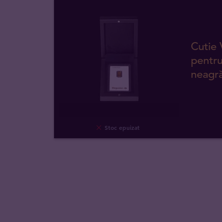
Cutie
pentru
neagr
Stoc epuizat