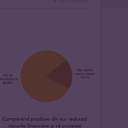
Stoc epuizat
Cumpărând produse din aur reduceți
riscurile financiare și vă protejați