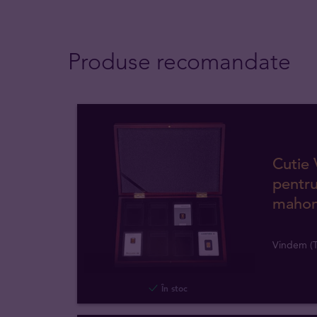
Produse recomandate
Cutie
pentru
mahon
Vindem (T
În stoc