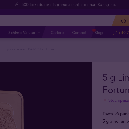
500 lei reducere la prima achiziție de aur. Sunați-ne.
e
Schimb Valutar
Cariere
Contact
Blog
+40 7
 Lingou de Aur PAMP Fortuna
5 g L
Fortu
Stoc epuiz
Tavex vă pune
5 grame, un 