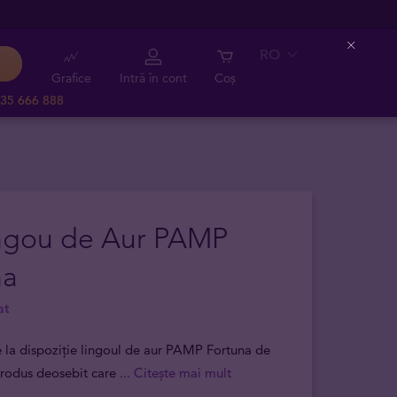
RO
Close
Grafice
Intră în cont
Coș
35 666 888
ingou de Aur PAMP
na
at
 la dispoziție lingoul de aur PAMP Fortuna de
produs deosebit care
... Citește mai mult