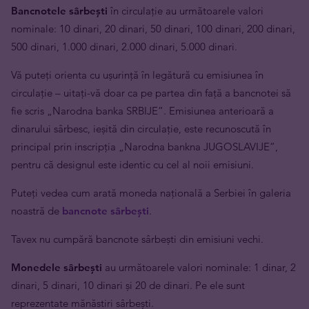
Bancnotele sârbești
în circulație au următoarele valori
nominale: 10 dinari, 20 dinari, 50 dinari, 100 dinari, 200 dinari,
500 dinari, 1.000 dinari, 2.000 dinari, 5.000 dinari.
Vă puteți orienta cu ușurință în legătură cu emisiunea în
circulație – uitați-vă doar ca pe partea din față a bancnotei să
fie scris „Narodna banka SRBIJE”. Emisiunea anterioară a
dinarului sârbesc, ieșită din circulație, este recunoscută în
principal prin inscripția „Narodna bankna JUGOSLAVIJE”,
pentru că designul este identic cu cel al noii emisiuni.
Puteți vedea cum arată moneda națională a Serbiei în galeria
noastră de
bancnote sârbești
.
Tavex nu cumpără bancnote sârbești din emisiuni vechi.
Monedele sârbești
au următoarele valori nominale: 1 dinar, 2
dinari, 5 dinari, 10 dinari și 20 de dinari. Pe ele sunt
reprezentate mănăstiri sârbești.