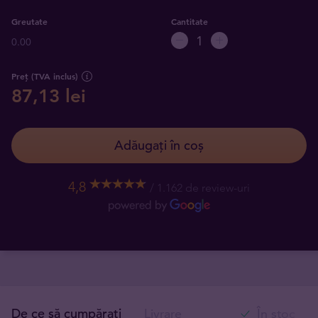
Greutate
Cantitate
0.00
Preț (TVA inclus)
87,13 lei
Adăugați în coș
4,8
1.162 de review-uri
De ce să cumpărați
Livrare
În stoc