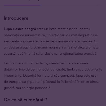
Introducere
Lupa clasică neagră
este un instrument esențial pentru
pasionații de numismatică, colecționari de metale prețioase
sau pentru oricine are nevoie de o mărire clară și precisă. Cu
un design elegant, cu mâner negru și ramă metalică cromată,
această lupă îmbină stilul clasic cu funcționalitatea practică.
Lentila oferă o mărire de 3x, ideală pentru observarea
detaliilor fine de pe monede, bancnote, timbre sau documente
importante. Datorită formatului său compact, lupa este ușor
de transportat și poate fi păstrată la îndemână în orice birou,
geantă sau colecție personală.
De ce să cumpărați?