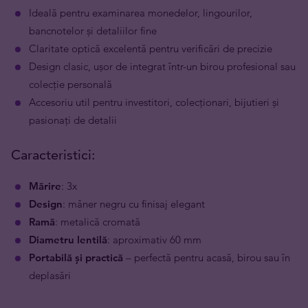
Ideală pentru examinarea monedelor, lingourilor,
bancnotelor și detaliilor fine
Claritate optică excelentă pentru verificări de precizie
Design clasic, ușor de integrat într-un birou profesional sau
colecție personală
Accesoriu util pentru investitori, colecționari, bijutieri și
pasionați de detalii
Caracteristici:
Mărire
: 3x
Design
: mâner negru cu finisaj elegant
Ramă
: metalică cromată
Diametru lentilă
: aproximativ 60 mm
Portabilă și practică
– perfectă pentru acasă, birou sau în
deplasări