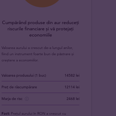
Cumpărând produse din aur reduceți
riscurile financiare și vă protejați
economiile
Valoarea aurului a crescut de-a lungul anilor,
fiind un instrument foarte bun de păstrare și
creștere a economiilor.
Valoarea produsului (1 buc)
14582 lei
Preț de răscumpărare
12114 lei
Marja de risc
2468 lei
Fact:
Prețul aurului în RON a crescut cu