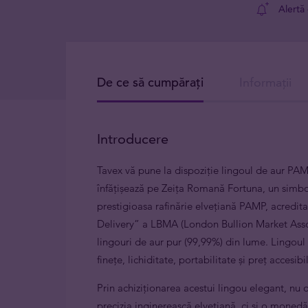
Alertă
De ce să cumpărați
Informații
Introducere
Tavex vă pune la dispoziție lingoul de aur PA
înfățișează pe Zeița Romană Fortuna, un simbol
prestigioasa rafinărie elvețiană PAMP, acredita
Delivery” a LBMA (London Bullion Market Assoc
lingouri de aur pur (99,99%) din lume. Lingoul
finețe, lichiditate, portabilitate și preț accesibil
Prin achiziționarea acestui lingou elegant, nu 
precizia inginerească elvețiană, ci și o monedă 