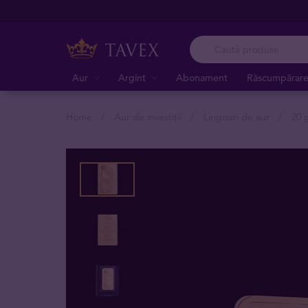
Aur
Argint
Abonament
Răscumpărar
Home
Aur de investiții
Lingouri de aur
20 