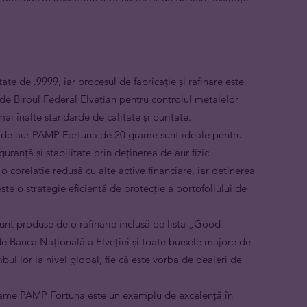
tate de .9999, iar procesul de fabricație și rafinare este
 de Biroul Federal Elvețian pentru controlul metalelor
i înalte standarde de calitate și puritate.
e de aur PAMP Fortuna de 20 grame sunt ideale pentru
ranță și stabilitate prin deținerea de aur fizic.
 o corelație redusă cu alte active financiare, iar deținerea
e o strategie eficientă de protecție a portofoliului de
unt produse de o rafinărie inclusă pe lista „Good
e Banca Națională a Elveției și toate bursele majore de
ul lor la nivel global, fie că este vorba de dealeri de
rame PAMP Fortuna este un exemplu de excelență în