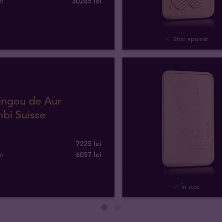
m
30285
lei
Stoc epuizat
ingou de Aur
bi Suisse
7225 lei
m
6057
lei
În stoc