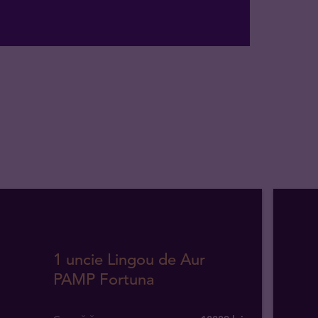
1 uncie Lingou de Aur
PAMP Fortuna