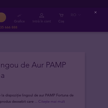
RO
Close
Grafice
Intră în cont
Coș
35 666 888
Lingou de Aur PAMP
na
 la dispoziție lingoul de aur PAMP Fortuna de
 produs deosebit care
... Citește mai mult