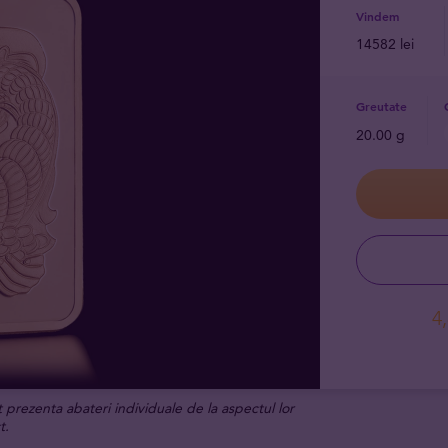
Vindem
14582 lei
Greutate
20.00 g
4
t prezenta abateri individuale de la aspectul lor
t.