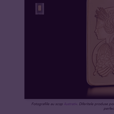
Fotografiile au scop
ilustrativ
. Diferitele produse po
perfec