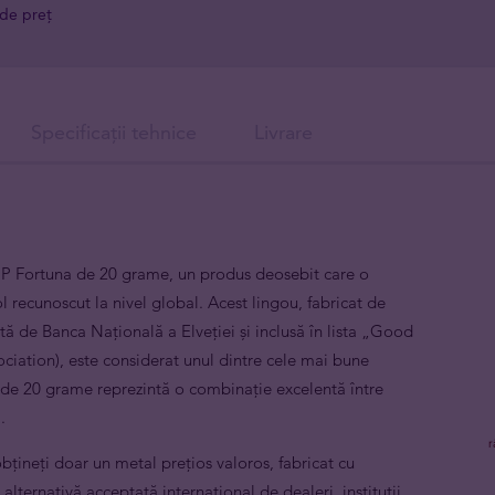
 de preț
Specificații tehnice
Livrare
MP Fortuna de 20 grame, un produs deosebit care o
 recunoscut la nivel global. Acest lingou, fabricat de
tă de Banca Națională a Elveției și inclusă în lista „Good
iation), este considerat unul dintre cele mai bune
 de 20 grame reprezintă o combinație excelentă între
.
obțineți doar un metal prețios valoros, fabricat cu
alternativă acceptată internațional de dealeri, instituții