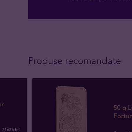
Produse recomandate
ur
50 g 
Fortu
21656 lei