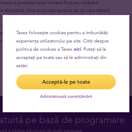
citoare și portretul zeiței romane Fortuna, simbolul
tică deosebită, fiind un produs apreciat de cei care admiră
a lingoului de Aur PAMP Fortuna de 20 grame este
Tavex folosește cookies pentru a îmbunătăți
e aur pur, direct legat de prețul curent al aurului, ceea
lingouri din lume.
experiența utilizatorului pe site. Citiți despre
politica de cookies a Tavex
aici
. Puteți să le
acceptați pe toate sau să le administrați din
setări.
Acceptă-le pe toate
Administrează consințământ
atuită pe bază de programare
anță și obține informații de piață valoroase