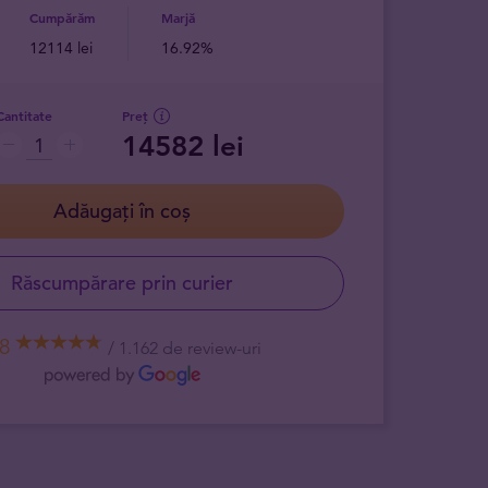
Cumpărăm
Marjă
12114 lei
16.92%
Cantitate
Preț
14582 lei
Adăugați în coș
Răscumpărare prin curier
,8
1.162 de review-uri