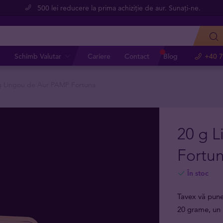
500 lei reducere la prima achiziție de aur. Sunați-ne.
e
Schimb Valutar
Cariere
Contact
Blog
+40 7
g Lingou de Aur PAMP Fortuna
20 g 
Fortu
În stoc
Tavex vă pune
20 grame, un