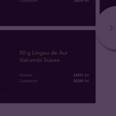
Cumpărăm
18839
lei
Li
50 g Lingou de Aur
Valcambi Suisse
Vindem
34551 lei
Cumpărăm
30285
lei