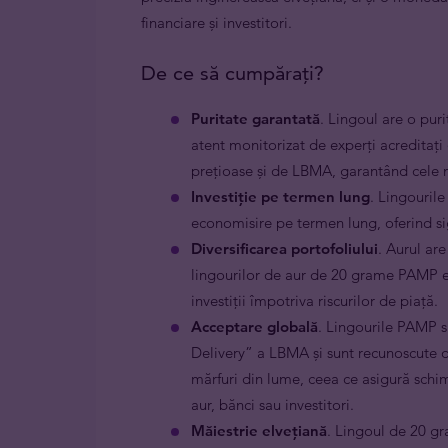
financiare și investitori.
De ce să cumpărați?
Puritate garantată
. Lingoul are o puri
atent monitorizat de experți acreditați
prețioase și de LBMA, garantând cele ma
Investiție pe termen lung
. Lingouril
economisire pe termen lung, oferind sigu
Diversificarea portofoliului
. Aurul are
lingourilor de aur de 20 grame PAMP est
investiții împotriva riscurilor de piață.
Acceptare globală
. Lingourile PAMP s
Delivery” a LBMA și sunt recunoscute d
mărfuri din lume, ceea ce asigură schimb
aur, bănci sau investitori.
Măiestrie elvețiană
. Lingoul de 20 g