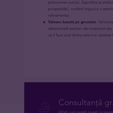
prelucrarea aurului. Suprafața sa strălu
prosperității, conferă lingoului o este
rafinamentul.
Valoare bazată pe greutate
. Valoare
determinată exclusiv de conținutul său d
ce îl face unul dintre cele mai vândute 
Consultanță gr
Aflați cum puteți investi în sigur