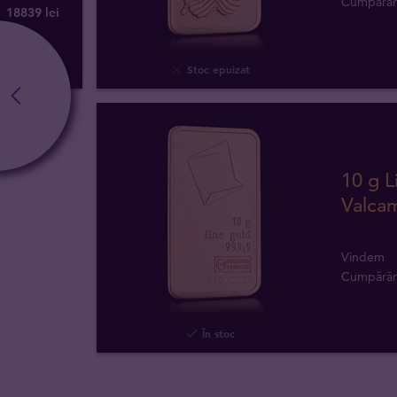
Cumpără
18839
lei
Stoc epuizat
10 g L
Valcam
Vindem
Cumpără
În stoc