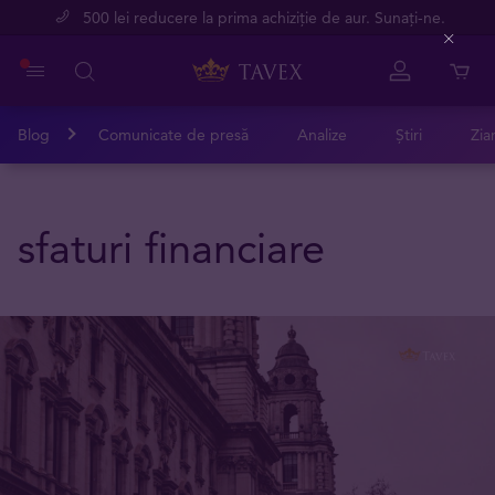
500 lei reducere la prima achiziție de aur. Sunați-ne.
Close
Blog
Comunicate de presă
Analize
Știri
Zia
sfaturi financiare