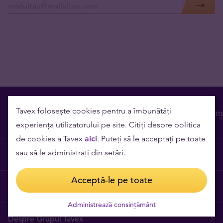
Tavex folosește cookies pentru a îmbunătăți
experiența utilizatorului pe site. Citiți despre politica
de cookies a Tavex
aici
. Puteți să le acceptați pe toate
sau să le administrați din setări.
Contact
Acceptă-le pe toate
Cariere
Administrează consințământ
Despre Grupul Tavex