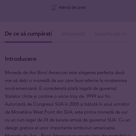
Alertă de preț
De ce să cumpărați
Informații
Specificații tehni
Introducere
Moneda de Aur Bivol American este alegerea perfecta dacă
vrei să deții o monedă de aur care face referire la moștenirea
nord-americană. E considerată plată legală de guvernul
Statelor Unite și conține o uncie troy de .9999 aur fin.
Autorizată de Congresul SUA în 2005 și bătută în anul următor
de Monetăria West Point din SUA, este prima monedă de aur
cu un curs legal de 24 de karate emisă de guvernul SUA. Cu un
design grațios al unor importante simboluri americane,
Moneda de Aur – Bivol American nu poate lipsi din portofoliul