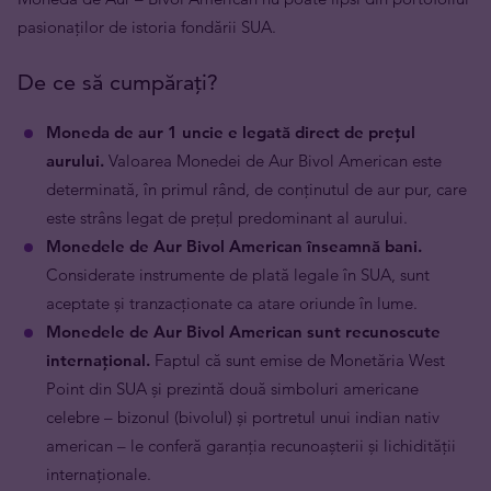
pasionaților de istoria fondării SUA.
De ce să cumpărați?
Moneda de aur 1 uncie e legată direct de prețul
aurului.
Valoarea Monedei de Aur Bivol American este
determinată, în primul rând, de conținutul de aur pur, care
este strâns legat de prețul predominant al aurului.
Monedele
de Aur Bivol American
înseamnă bani.
Considerate instrumente de plată legale în SUA, sunt
aceptate și tranzacționate ca atare oriunde în lume.
Monedele
de Aur Bivol American
sunt recunoscute
internațional.
Faptul că sunt emise de Monetăria West
Point din SUA și prezintă două simboluri americane
celebre – bizonul (bivolul) și portretul unui indian nativ
american – le conferă garanția recunoașterii și lichidității
internaționale.