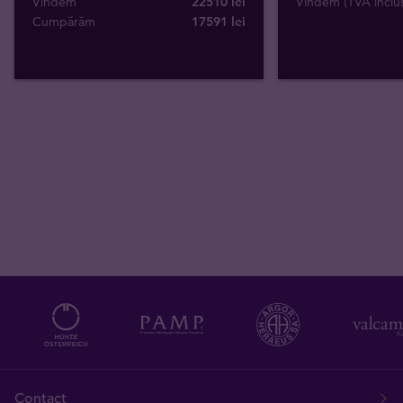
Vindem
22510 lei
Vindem (TVA inclu
Cumpărăm
17591
lei
Contact