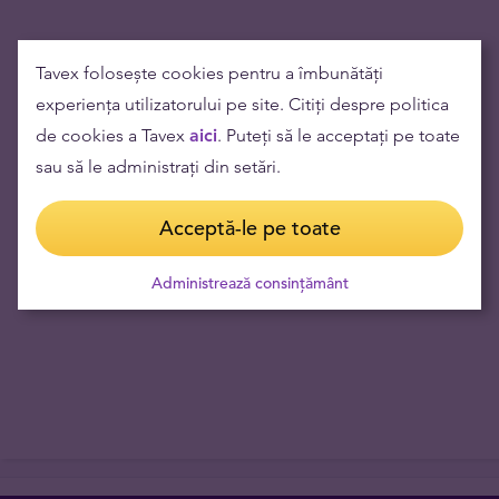
Valoarea produsului (1 buc)
21951 lei
Tavex folosește cookies pentru a îmbunătăți
Preț de răscumpărare
18947 lei
experiența utilizatorului pe site. Citiți despre politica
de cookies a Tavex
aici
. Puteți să le acceptați pe toate
Marja de risc
3004 lei
sau să le administrați din setări.
Fact:
Prețul aurului în RON a crescut cu 271.16% în ultimii 10 ani.
Acceptă-le pe toate
Cel mai mic preț a fost de 4553 RON/oz și cel mai mare 23841
RON/oz. Prețul actual pe piața mondială e de 19759 RON/oz.
Administrează consințământ