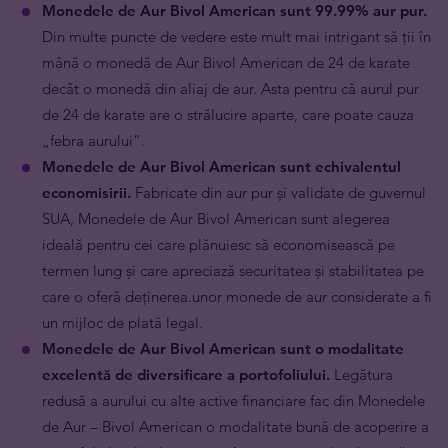
Monedele
de Aur Bivol American
sunt 99.99% aur pur.
Din multe puncte de vedere este mult mai intrigant să ții în
mână o monedă de Aur Bivol American de 24 de karate
decât o monedă din aliaj de aur. Asta pentru că aurul pur
de 24 de karate are o strălucire aparte, care poate cauza
„febra aurului”.
Monedele
de Aur Bivol American
sunt echivalentul
economisirii.
Fabricate din aur pur și validate de guvernul
SUA, Monedele de Aur Bivol American sunt alegerea
ideală pentru cei care plănuiesc să economisească pe
termen lung și care apreciază securitatea și stabilitatea pe
care o oferă deținerea.unor monede de aur considerate a fi
un mijloc de plată legal.
Monedele
de Aur Bivol American
sunt o modalitate
excelentă de diversificare a portofoliului.
Legătura
redusă a aurului cu alte active financiare fac din Monedele
de Aur – Bivol American o modalitate bună de acoperire a