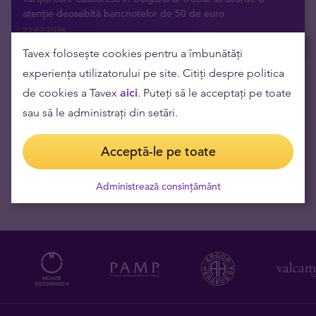
atenție deosebită bancnotelor de 50 de euro
27.07.2026
Tavex folosește cookies pentru a îmbunătăți
experiența utilizatorului pe site. Citiți despre politica
de cookies a Tavex
aici
. Puteți să le acceptați pe toate
Primește ultimele știri direct în inbox
sau să le administrați din setări.
Acceptă-le pe toate
Administrează consințământ