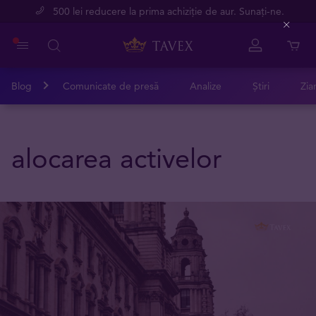
500 lei reducere la prima achiziție de aur. Sunați-ne.
Close
Blog
Comunicate de presă
Analize
Știri
Zia
alocarea activelor