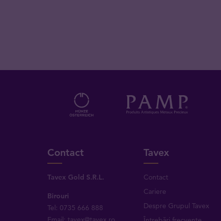
Contact
Tavex
Tavex Gold S.R.L.
Contact
Cariere
Birouri
Despre Grupul Tavex
Tel: 0735 666 888
Email: tavex@tavex.ro
Întrebări frecvente