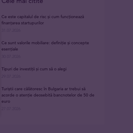
Cele mai citite
Ce este capitalul de risc și cum funcționează
finanțarea startupurilor
31.07.2026
Ce sunt valorile mobiliare: definiție și concepte
esențiale
30.07.2026
Tipuri de investiții și cum să o alegi
29.07.2026
Turiștii care călătoresc în Bulgaria ar trebui să
acorde o atenție deosebită bancnotelor de 50 de
euro
27.07.2026