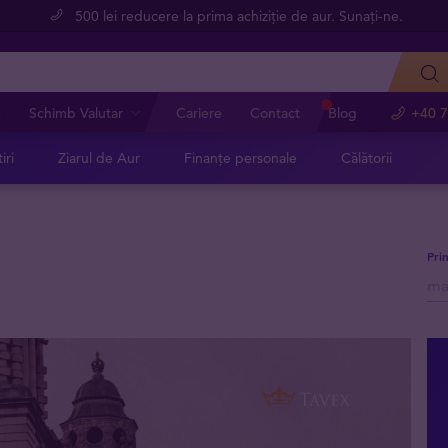
500 lei reducere la prima achiziție de aur. Sunați-ne.
e
Schimb Valutar
Cariere
Contact
Blog
+40 7
iri
Ziarul de Aur
Finanțe personale
Călătorii
Pri