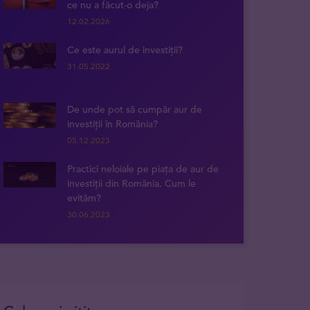
ce nu a făcut-o deja?
12.02.2026
Ce este aurul de investiții?
31.05.2022
De unde pot să cumpăr aur de
investiții în România?
05.12.2023
Practici neloiale pe piața de aur de
investiții din România. Cum le
evităm?
30.06.2023