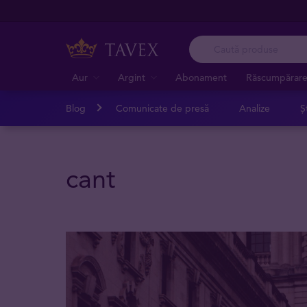
Aur
Argint
Abonament
Răscumpărar
Blog
Comunicate de presă
Analize
Șt
cant