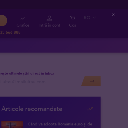
RO
Close
Grafice
Intră în cont
Coș
35 666 888
mește ultimele știri direct în inbox
Articole recomandate
Când va adopta România euro și de