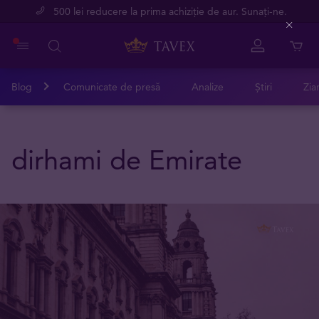
500 lei reducere la prima achiziție de aur. Sunați-ne.
Close
Blog
Comunicate de presă
Analize
Știri
Zia
dirhami de Emirate