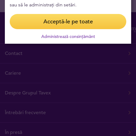
sau să le administrați din setări.
Acceptă-le pe toate
Administrează consințământ
Contact
Cariere
Despre Grupul Tavex
Întrebări frecvente
În presă