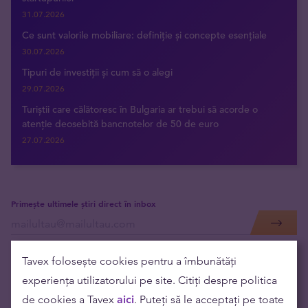
31.07.2026
Ce sunt valorile mobiliare: definiție și concepte esențiale
30.07.2026
Tipuri de investiții și cum să o alegi
29.07.2026
Turiștii care călătoresc în Bulgaria ar trebui să acorde o
atenție deosebită bancnotelor de 50 de euro
27.07.2026
Primește ultimele știri direct în inbox
Tavex folosește cookies pentru a îmbunătăți
experiența utilizatorului pe site. Citiți despre politica
de cookies a Tavex
aici
. Puteți să le acceptați pe toate