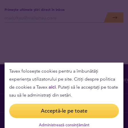
Primește ultimele știri direct în inbox
Tavex folosește cookies pentru a îmbunătăți
experiența utilizatorului pe site. Citiți despre politica
de cookies a Tavex
aici
. Puteți să le acceptați pe toate
sau să le administrați din setări.
Contact
Acceptă-le pe toate
Cariere
Administrează consințământ