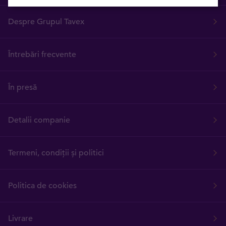
Despre Grupul Tavex
Întrebări frecvente
În presă
Detalii companie
Termeni, condiții și politici
Politica de cookies
Livrare