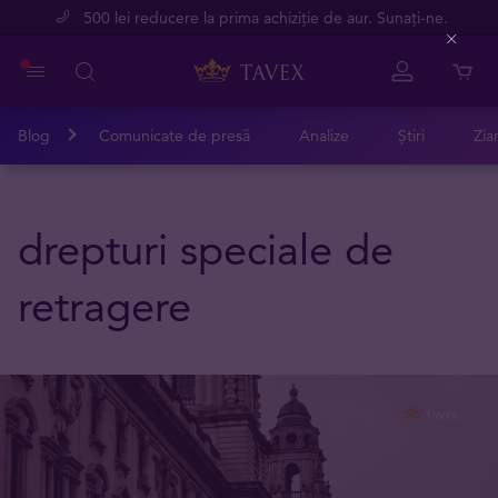
500 lei reducere la prima achiziție de aur. Sunați-ne.
Close
Blog
Comunicate de presă
Analize
Știri
Zia
drepturi speciale de
retragere