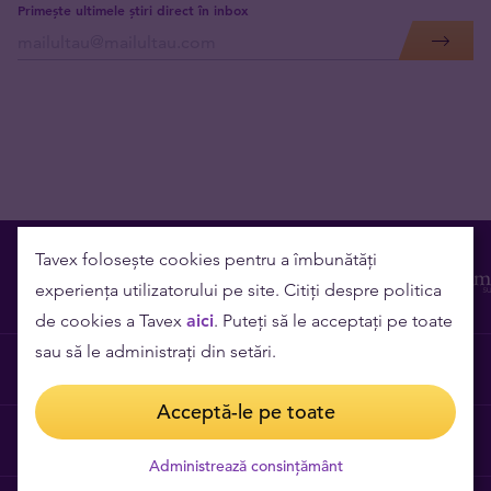
Primește ultimele știri direct în inbox
Tavex folosește cookies pentru a îmbunătăți
experiența utilizatorului pe site. Citiți despre politica
de cookies a Tavex
aici
. Puteți să le acceptați pe toate
sau să le administrați din setări.
Contact
Acceptă-le pe toate
Cariere
Administrează consințământ