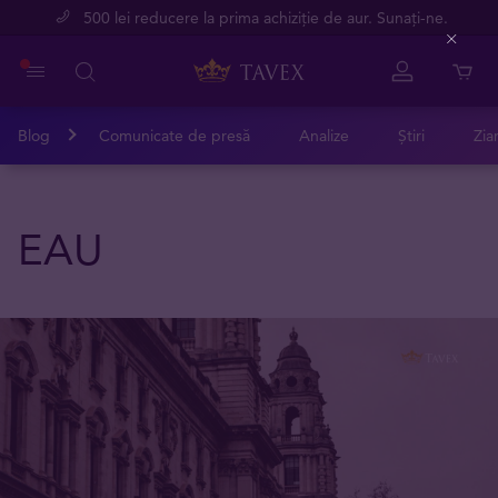
500 lei reducere la prima achiziție de aur. Sunați-ne.
Close
Blog
Comunicate de presă
Analize
Știri
Zia
EAU