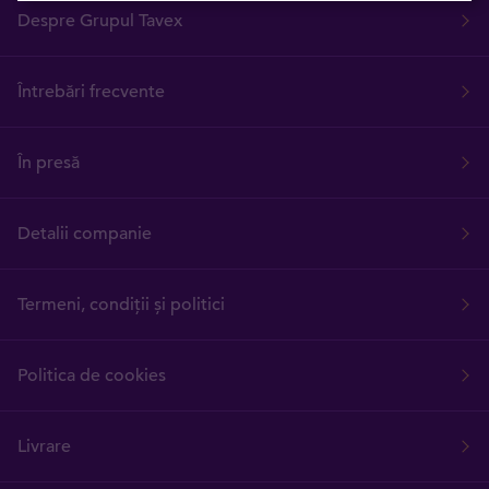
Despre Grupul Tavex
Întrebări frecvente
În presă
Detalii companie
Termeni, condiții și politici
Politica de cookies
Livrare