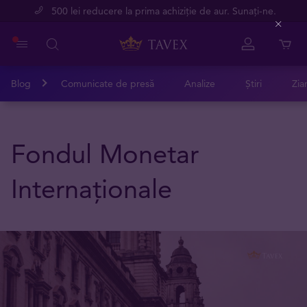
500 lei reducere la prima achiziție de aur. Sunați-ne.
Close
Blog
Comunicate de presă
Analize
Știri
Zia
Fondul Monetar
Internaționale