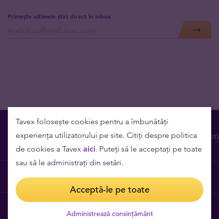
Primește ultimele știri direct în inbox
Tavex folosește cookies pentru a îmbunătăți
experiența utilizatorului pe site. Citiți despre politica
de cookies a Tavex
aici
. Puteți să le acceptați pe toate
sau să le administrați din setări.
Contact
Acceptă-le pe toate
Cariere
Administrează consințământ