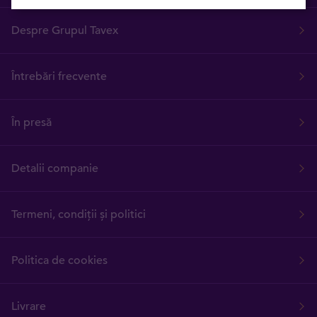
Despre Grupul Tavex
Întrebări frecvente
În presă
Detalii companie
Termeni, condiții și politici
Politica de cookies
Livrare