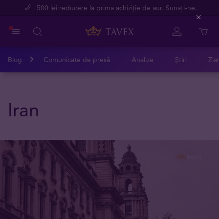
500 lei reducere la prima achiziție de aur. Sunați-ne.
Close
Blog
Comunicate de presă
Analize
Știri
Zia
Iran