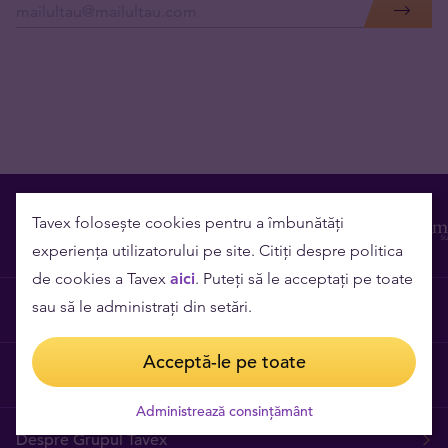
Tavex folosește cookies pentru a îmbunătăți
experiența utilizatorului pe site. Citiți despre politica
de cookies a Tavex
aici
. Puteți să le acceptați pe toate
sau să le administrați din setări.
Contact
Acceptă-le pe toate
Cariere
Administrează consințământ
Despre Grupul Tavex