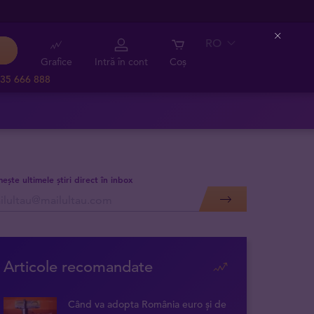
RO
Close
Grafice
Intră în cont
Coș
35 666 888
mește ultimele știri direct în inbox
Articole recomandate
Când va adopta România euro și de