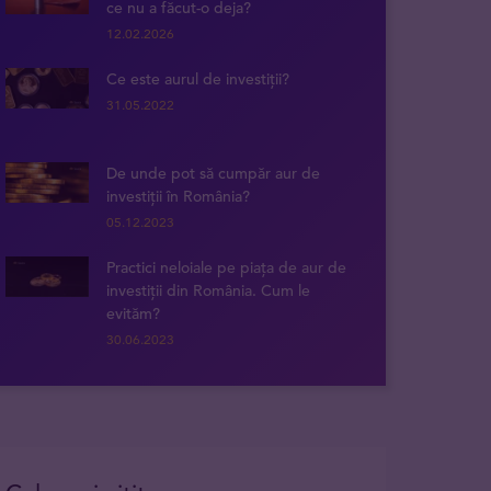
ce nu a făcut-o deja?
12.02.2026
Ce este aurul de investiții?
31.05.2022
De unde pot să cumpăr aur de
investiții în România?
05.12.2023
Practici neloiale pe piața de aur de
investiții din România. Cum le
evităm?
30.06.2023