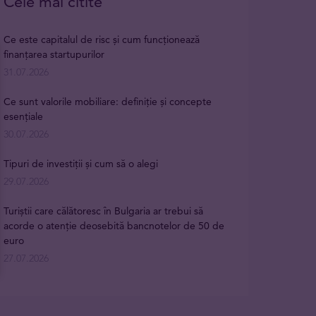
Cele mai citite
Ce este capitalul de risc și cum funcționează
finanțarea startupurilor
31.07.2026
Ce sunt valorile mobiliare: definiție și concepte
esențiale
30.07.2026
Tipuri de investiții și cum să o alegi
29.07.2026
Turiștii care călătoresc în Bulgaria ar trebui să
acorde o atenție deosebită bancnotelor de 50 de
euro
27.07.2026