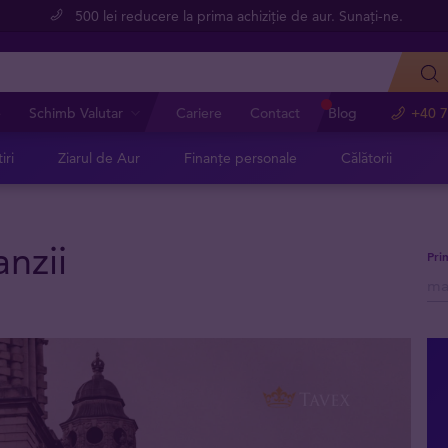
500 lei reducere la prima achiziție de aur. Sunați-ne.
e
Schimb Valutar
Cariere
Contact
Blog
+40 7
iri
Ziarul de Aur
Finanțe personale
Călătorii
nzii
Pri