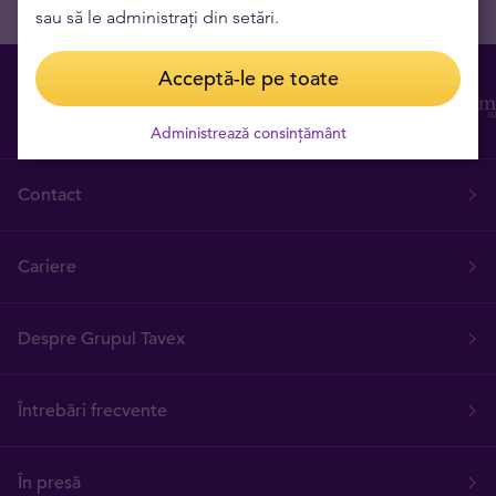
sau să le administrați din setări.
Acceptă-le pe toate
Administrează consințământ
Contact
Cariere
Despre Grupul Tavex
Întrebări frecvente
În presă