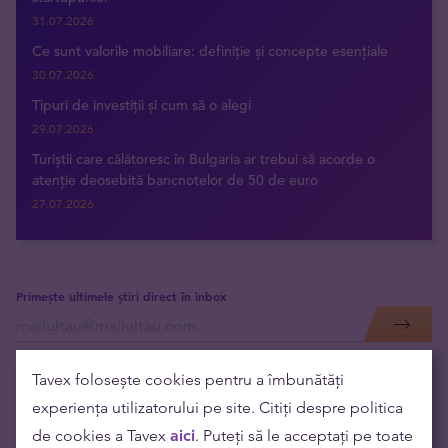
31.07.2026
Ce sunt valorile mobiliare: definiție și concepte esențiale
30.07.2026
Tipuri de investiții și cum să o alegi
29.07.2026
Turiștii care călătoresc în Bulgaria ar trebui să acorde o
atenție deosebită bancnotelor de 50 de euro
27.07.2026
Primește ultimele știri direct în inbox
Tavex folosește cookies pentru a îmbunătăți
experiența utilizatorului pe site. Citiți despre politica
de cookies a Tavex
aici
. Puteți să le acceptați pe toate