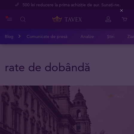
500 lei reducere la prima achiziție de aur. Sunați-ne.
Close
Blog
Comunicate de presă
Analize
Știri
Zia
rate de dobândă