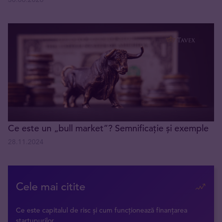
Ce este un „bull market”? Semnificație și exemple
28.11.2024
Cele mai citite
Ce este capitalul de risc și cum funcționează finanțarea
startupurilor