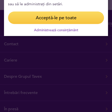
sau să le administrați din setări.
Acceptă-le pe toate
Administrează consințământ
Contact
Cariere
Despre Grupul Tavex
Întrebări frecvente
În presă