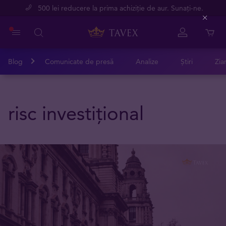
500 lei reducere la prima achiziție de aur. Sunați-ne.
Close
Blog
Comunicate de presă
Analize
Știri
Zia
risc investițional