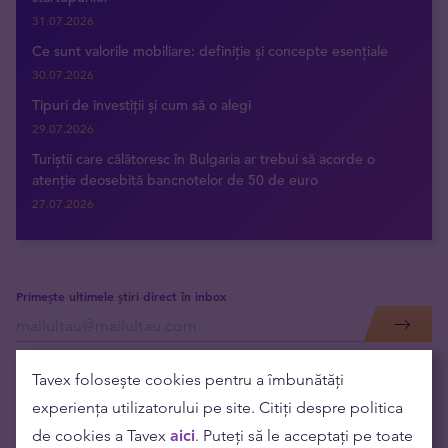
31.07.2026
Ce sunt valorile mobiliare: definiție și concepte esențiale
30.07.2026
Tipuri de investiții și cum să o alegi
29.07.2026
Turiștii care călătoresc în Bulgaria ar trebui să acorde o
atenție deosebită bancnotelor de 50 de euro
27.07.2026
Primește ultimele știri direct în inbox
Tavex folosește cookies pentru a îmbunătăți
experiența utilizatorului pe site. Citiți despre politica
de cookies a Tavex
aici
. Puteți să le acceptați pe toate