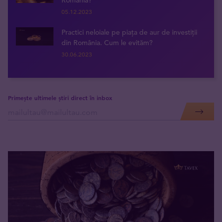
România?
05.12.2023
Practici neloiale pe piața de aur de investiții
din România. Cum le evităm?
30.06.2023
Primește ultimele știri direct în inbox