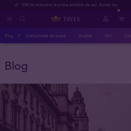
500 lei reducere la prima achiziție de aur. Sunați-ne.
Close
Blog
Comunicate de presă
Analize
Știri
Zia
Blog