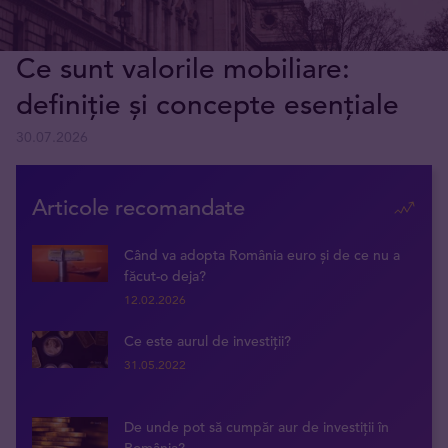
Ce sunt valorile mobiliare:
definiție și concepte esențiale
30.07.2026
Articole recomandate
Când va adopta România euro și de ce nu a
făcut-o deja?
12.02.2026
Ce este aurul de investiții?
31.05.2022
De unde pot să cumpăr aur de investiții în