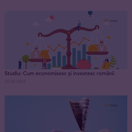
Studiu: Cum economisesc și investesc românii
22.05.2026