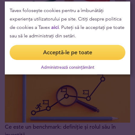
Tavex folosește cookies pentru a îmbunătăți
experiența utilizatorului pe site. Citiți despre politica
de cookies a Tavex
aici
. Puteți să le acceptați pe toate
Ce este diversificarea: Semnificație, Exemple și
sau să le administrați din setări.
Strategii
29.04.2026
Acceptă-le pe toate
Administrează consințământ
Ce este un benchmark: definiție și rolul său în
investiții