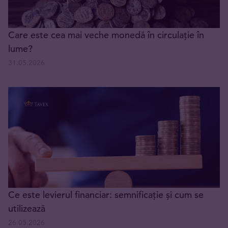
Care este cea mai veche monedă în circulație în
lume?
31.05.2026
Ce este levierul financiar: semnificație și cum se
utilizează
26.05.2026