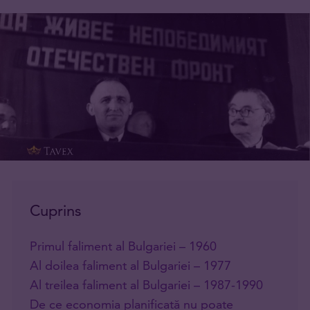
Cuprins
Primul faliment al Bulgariei – 1960
Al doilea faliment al Bulgariei – 1977
Al treilea faliment al Bulgariei – 1987-1990
De ce economia planificată nu poate