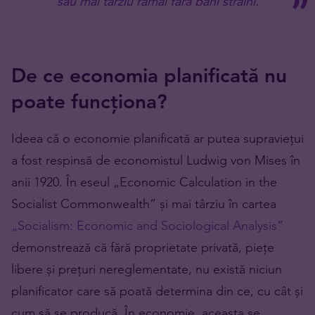
sau mai târziu rămâi fără bani străini.
De ce economia planificată nu
poate funcționa?
Ideea că o economie planificată ar putea supraviețui
a fost respinsă de economistul Ludwig von Mises în
anii 1920. În eseul „Economic Calculation in the
Socialist Commonwealth” și mai târziu în cartea
„Socialism: Economic and Sociological Analysis”
demonstrează că fără proprietate privată, piețe
libere și prețuri nereglementate, nu există niciun
planificator care să poată determina din ce, cu cât și
cum să se producă. În economie, aceasta se