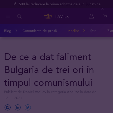
500 lei reducere la prima achiziție de aur. Sunați-ne.
Close
Blog
Comunicate de presă
Analize
Știri
Zia
De ce a dat faliment
Bulgaria de trei ori în
timpul comunismului
Publicat de
Daniel Vasilev
în categoria
Analize
în data de
12.11.2021