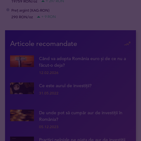
19759 RON/oz
+ 297 RON
Preț argint (XAG-RON)
290 RON/oz
+ 9 RON
Articole recomandate
Când va adopta România euro și de ce nu a
făcut-o deja?
12.02.2026
Ce este aurul de investiții?
31.05.2022
De unde pot să cumpăr aur de investiții în
România?
05.12.2023
Practici neloiale pe piața de aur de investiții