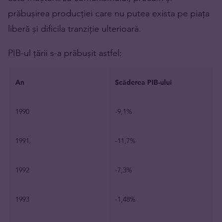
prăbușirea producției care nu putea exista pe piața
liberă și dificila tranziție ulterioară.
PIB-ul țării s-a prăbușit astfel:
An
Scăderea PIB-ului
1990
-9,1%
1991.
-11,7%
1992
-7,3%
1993
-1,48%