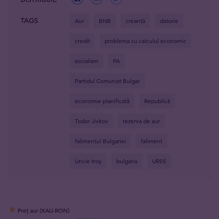
TAGS
Aur
BNB
creanţă
datorie
credit
problema cu calculul economic
socialism
PA
Partidul Comunist Bulgar
economie planificată
Republică
Todor Jivkov
rezerva de aur
falimentul Bulgariei
faliment
Uncie troy
bulgaria
URSS
Preț aur (XAU-RON)