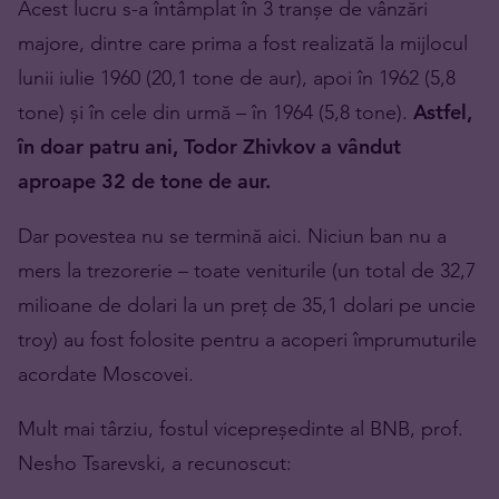
Acest lucru s-a întâmplat în 3 tranșe de vânzări
majore, dintre care prima a fost realizată la mijlocul
lunii iulie 1960 (20,1 tone de aur), apoi în 1962 (5,8
tone) și în cele din urmă – în 1964 (5,8 tone).
Astfel,
în doar patru ani, Todor Zhivkov a vândut
aproape 32 de tone de aur.
Dar povestea nu se termină aici. Niciun ban nu a
mers la trezorerie – toate veniturile (un total de 32,7
milioane de dolari la un preț de 35,1 dolari pe uncie
troy) au fost folosite pentru a acoperi împrumuturile
acordate Moscovei.
Mult mai târziu, fostul vicepreședinte al BNB, prof.
Nesho Tsarevski, a recunoscut: