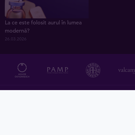
La ce este folosit aurul în lumea
modernă?
26.03.2026
Contact
Cariere
Despre Grupul Tavex