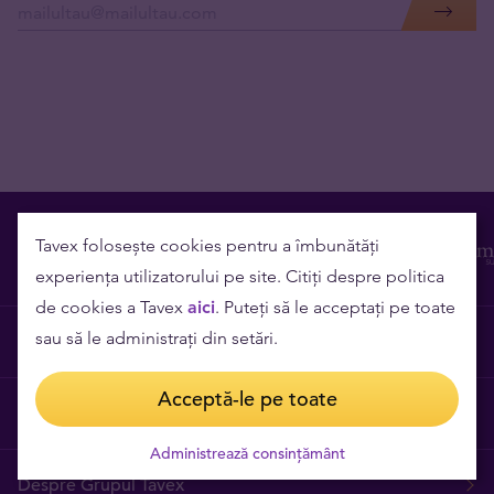
Tavex folosește cookies pentru a îmbunătăți
experiența utilizatorului pe site. Citiți despre politica
de cookies a Tavex
aici
. Puteți să le acceptați pe toate
sau să le administrați din setări.
Contact
Acceptă-le pe toate
Cariere
Administrează consințământ
Despre Grupul Tavex