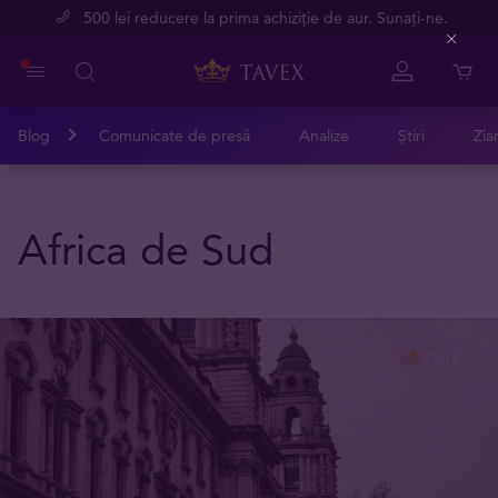
500 lei reducere la prima achiziție de aur. Sunați-ne.
Close
Blog
Comunicate de presă
Analize
Știri
Zia
Africa de Sud