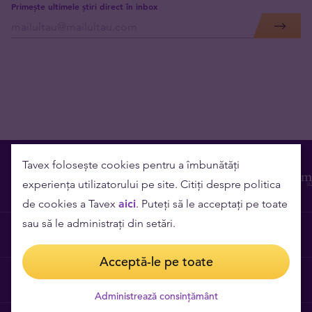
Primește ultimele știri direct în inbox
Tavex folosește cookies pentru a îmbunătăți
experiența utilizatorului pe site. Citiți despre politica
de cookies a Tavex
aici
. Puteți să le acceptați pe toate
sau să le administrați din setări.
Contact
Acceptă-le pe toate
Cariere
Administrează consințământ