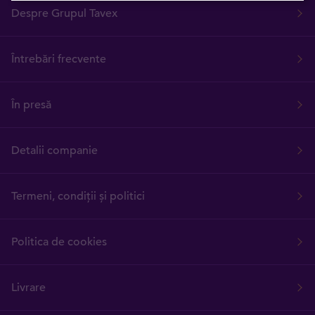
Despre Grupul Tavex
Întrebări frecvente
În presă
Detalii companie
Termeni, condiții și politici
Politica de cookies
Livrare