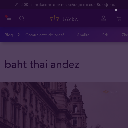
500 lei reducere la prima achiziție de aur. Sunați-ne.
Close
Blog
Comunicate de presă
Analize
Știri
Zia
baht thailandez