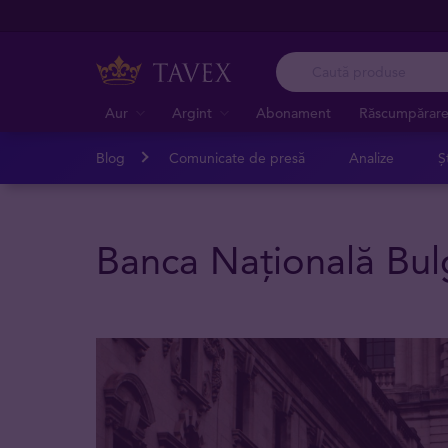
Aur
Argint
Abonament
Răscumpărar
Blog
Comunicate de presă
Analize
Șt
Banca Națională Bul