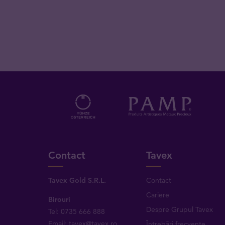
Contact
Tavex
Tavex Gold S.R.L.
Contact
Cariere
Birouri
Despre Grupul Tavex
Tel: 0735 666 888
Email: tavex@tavex.ro
Întrebări frecvente