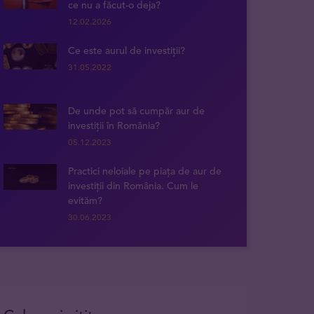
ce nu a făcut-o deja?
12.02.2026
Ce este aurul de investiții?
31.05.2022
De unde pot să cumpăr aur de
investiții în România?
05.12.2023
Practici neloiale pe piața de aur de
investiții din România. Cum le
evităm?
30.06.2023