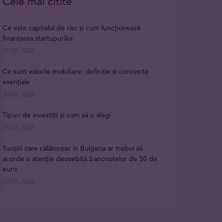
Cele mai citite
Ce este capitalul de risc și cum funcționează
finanțarea startupurilor
31.07.2026
Ce sunt valorile mobiliare: definiție și concepte
esențiale
30.07.2026
Tipuri de investiții și cum să o alegi
29.07.2026
Turiștii care călătoresc în Bulgaria ar trebui să
acorde o atenție deosebită bancnotelor de 50 de
euro
27.07.2026