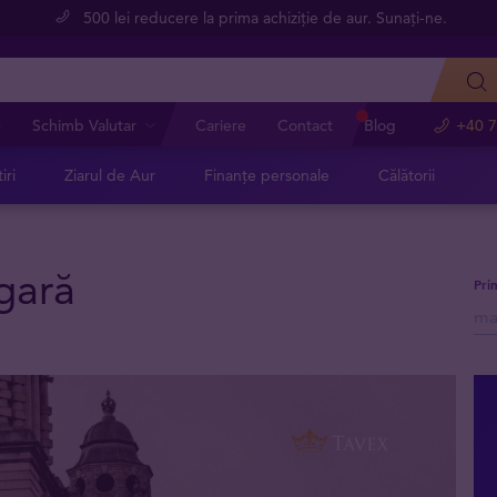
500 lei reducere la prima achiziție de aur. Sunați-ne.
e
Schimb Valutar
Cariere
Contact
Blog
+40 7
iri
Ziarul de Aur
Finanțe personale
Călătorii
gară
Pri