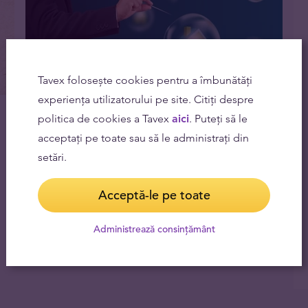
Tavex folosește cookies pentru a îmbunătăți
experiența utilizatorului pe site. Citiți despre
Când ne așteptăm la o nouă bulă imobiliară și
politica de cookies a Tavex
aici
. Puteți să le
explozia acesteia?
acceptați pe toate sau să le administrați din
03.05.2022
setări.
Acceptă-le pe toate
Administrează consințământ