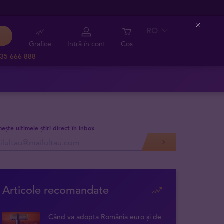
RO
Close
Grafice
Intră în cont
Coș
35 666 888
mește ultimele știri direct în inbox
Articole recomandate
Când va adopta România euro și de