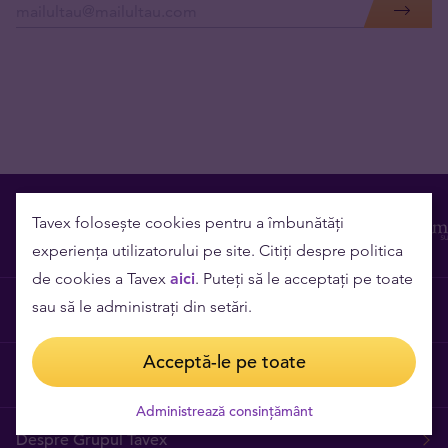
Tavex folosește cookies pentru a îmbunătăți
experiența utilizatorului pe site. Citiți despre politica
de cookies a Tavex
aici
. Puteți să le acceptați pe toate
sau să le administrați din setări.
Contact
Acceptă-le pe toate
Cariere
Administrează consințământ
Despre Grupul Tavex