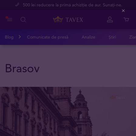
500 lei reducere la prima achiziție de aur. Sunați-ne.
Close
Blog
Comunicate de presă
Analize
Știri
Zia
Brasov