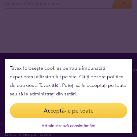
Tavex folosește cookies pentru a îmbunătăți
experiența utilizatorului pe site. Citiți despre politica
de cookies a Tavex
aici
. Puteți să le acceptați pe toate
sau să le administrați din setări.
Contact
Acceptă-le pe toate
Cariere
Administrează consințământ
Despre Grupul Tavex