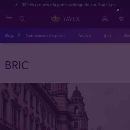
500 lei reducere la prima achiziție de aur. Sunați-ne.
Close
Blog
Comunicate de presă
Analize
Știri
Zia
BRIC