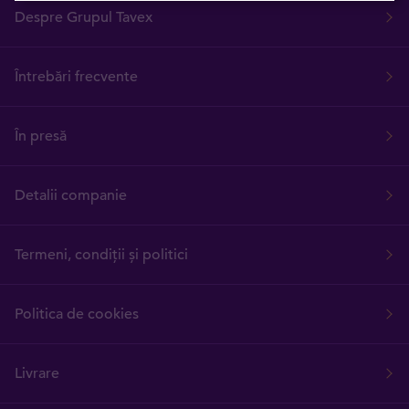
Despre Grupul Tavex
Întrebări frecvente
În presă
Detalii companie
Termeni, condiții și politici
Politica de cookies
Livrare