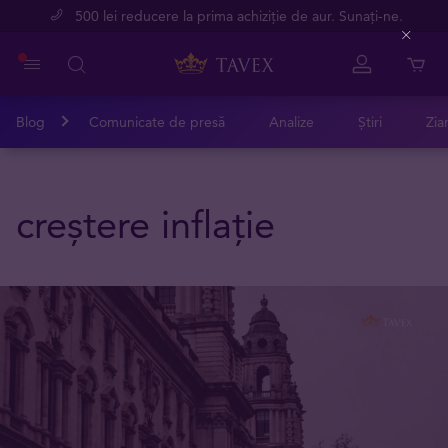
500 lei reducere la prima achiziție de aur. Sunați-ne.
Close
Blog
Comunicate de presă
Analize
Știri
Zia
creștere inflație