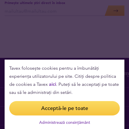
Primește ultimele știri direct în inbox
Tavex folosește cookies pentru a îmbunătăți
experiența utilizatorului pe site. Citiți despre politica
de cookies a Tavex
aici
. Puteți să le acceptați pe toate
sau să le administrați din setări.
Contact
Acceptă-le pe toate
Cariere
Administrează consințământ