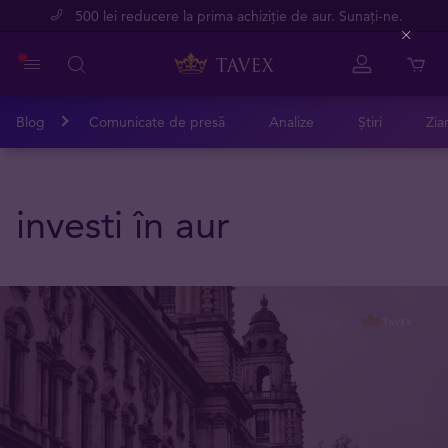
500 lei reducere la prima achiziție de aur. Sunați-ne.
Close
Blog
Comunicate de presă
Analize
Știri
Zia
investi în aur