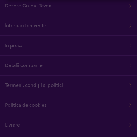
Despre Grupul Tavex
Întrebări frecvente
În presă
Detalii companie
Termeni, condiții și politici
Politica de cookies
Livrare