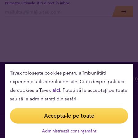
Primește ultimele știri direct în inbox
Tavex folosește cookies pentru a îmbunătăți
experiența utilizatorului pe site. Citiți despre politica
de cookies a Tavex
aici
. Puteți să le acceptați pe toate
sau să le administrați din setări.
Contact
Acceptă-le pe toate
Cariere
Administrează consințământ