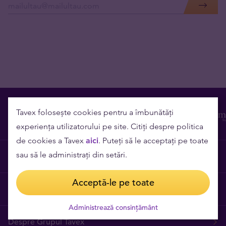
Tavex folosește cookies pentru a îmbunătăți
experiența utilizatorului pe site. Citiți despre politica
de cookies a Tavex
aici
. Puteți să le acceptați pe toate
sau să le administrați din setări.
Contact
Acceptă-le pe toate
Cariere
Administrează consințământ
Despre Grupul Tavex