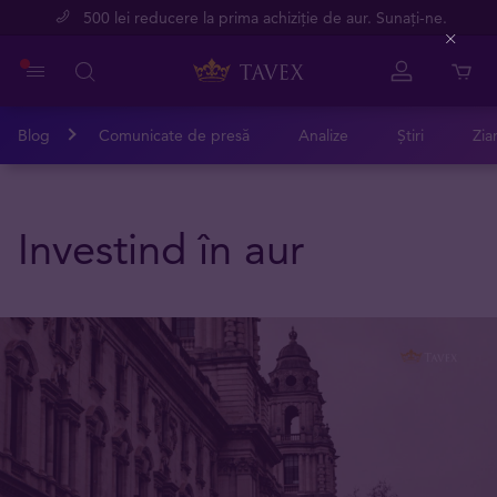
500 lei reducere la prima achiziție de aur. Sunați-ne.
Close
Blog
Comunicate de presă
Analize
Știri
Zia
Investind în aur