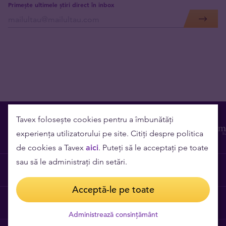
Primește ultimele știri direct în inbox
Tavex folosește cookies pentru a îmbunătăți
experiența utilizatorului pe site. Citiți despre politica
de cookies a Tavex
aici
. Puteți să le acceptați pe toate
sau să le administrați din setări.
Contact
Acceptă-le pe toate
Cariere
Administrează consințământ