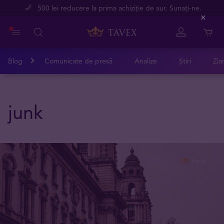
500 lei reducere la prima achiziție de aur. Sunați-ne.
Close
Blog
Comunicate de presă
Analize
Știri
Zia
junk