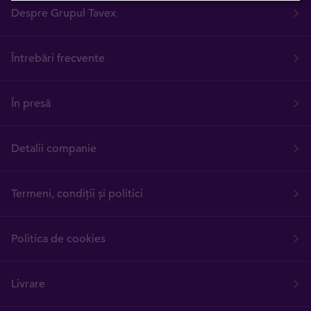
Despre Grupul Tavex
Întrebări frecvente
În presă
Detalii companie
Termeni, condiții și politici
Politica de cookies
Livrare