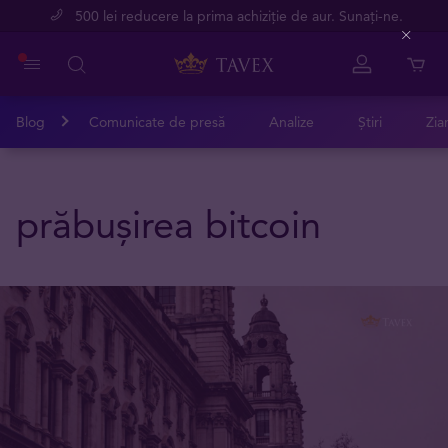
500 lei reducere la prima achiziție de aur. Sunați-ne.
Close
Blog
Comunicate de presă
Analize
Știri
Zia
prăbușirea bitcoin