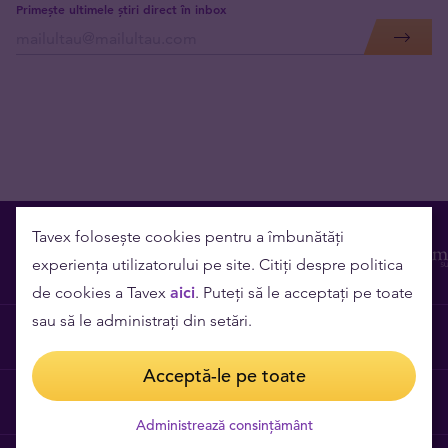
Primește ultimele știri direct în inbox
Tavex folosește cookies pentru a îmbunătăți
experiența utilizatorului pe site. Citiți despre politica
de cookies a Tavex
aici
. Puteți să le acceptați pe toate
sau să le administrați din setări.
Contact
Acceptă-le pe toate
Cariere
Administrează consințământ