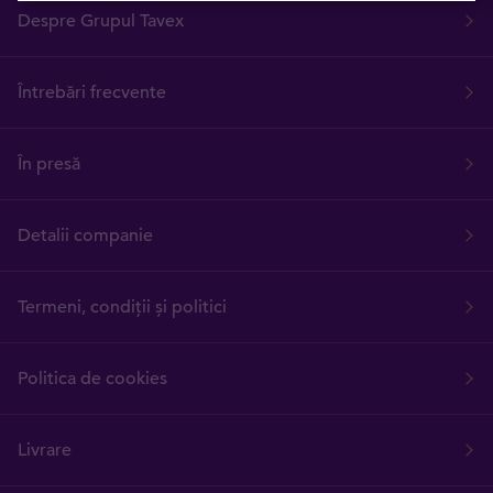
Despre Grupul Tavex
Întrebări frecvente
În presă
Detalii companie
Termeni, condiții și politici
Politica de cookies
Livrare