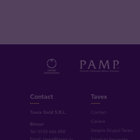
Contact
Tavex
Tavex Gold S.R.L.
Contact
Cariere
Birouri
Despre Grupul Tavex
Tel: 0735 666 888
Email: tavex@tavex.ro
Întrebări frecvente