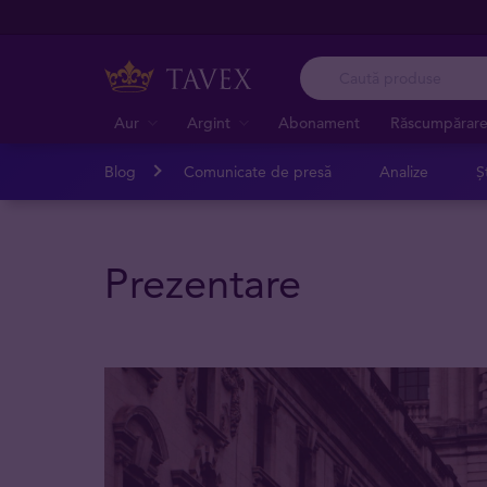
Aur
Argint
Abonament
Răscumpărar
Blog
Comunicate de presă
Analize
Șt
Prezentare