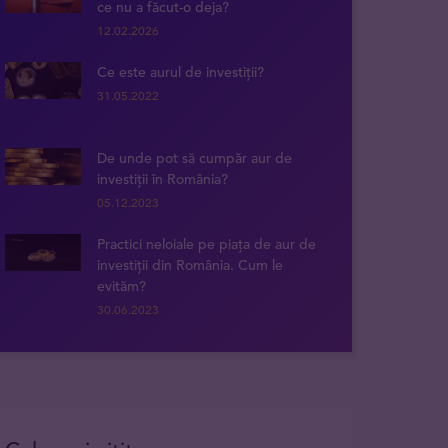
ce nu a făcut-o deja?
12.02.2026
Ce este aurul de investiții?
31.05.2022
De unde pot să cumpăr aur de
investiții în România?
05.12.2023
Practici neloiale pe piața de aur de
investiții din România. Cum le
evităm?
30.06.2023