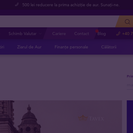
500 lei reducere la prima achiziție de aur. Sunați-ne.
e
Schimb Valutar
Cariere
Contact
Blog
+40 7
iri
Ziarul de Aur
Finanțe personale
Călătorii
Pri