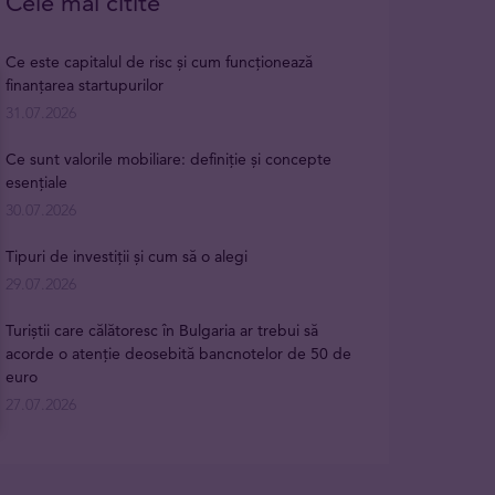
Cele mai citite
Ce este capitalul de risc și cum funcționează
finanțarea startupurilor
31.07.2026
Ce sunt valorile mobiliare: definiție și concepte
esențiale
30.07.2026
Tipuri de investiții și cum să o alegi
29.07.2026
Turiștii care călătoresc în Bulgaria ar trebui să
acorde o atenție deosebită bancnotelor de 50 de
euro
27.07.2026