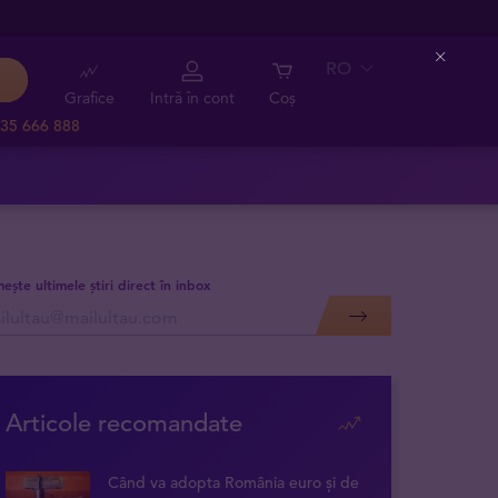
RO
Close
Grafice
Intră în cont
Coș
35 666 888
mește ultimele știri direct în inbox
Articole recomandate
Când va adopta România euro și de