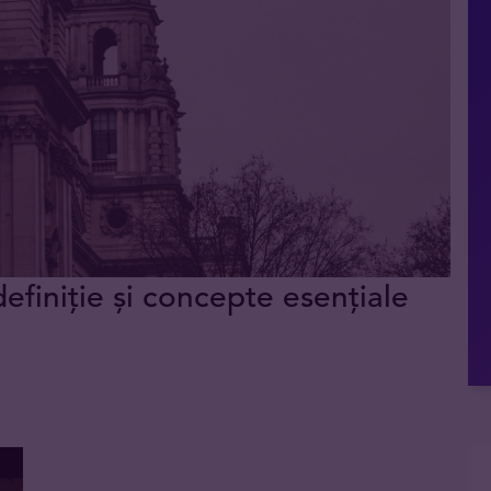
definiție și concepte esențiale