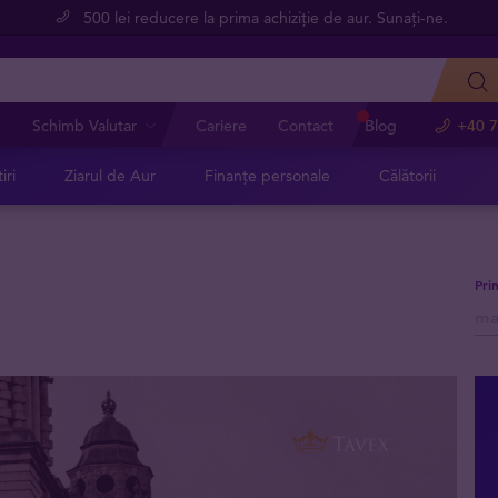
500 lei reducere la prima achiziție de aur. Sunați-ne.
e
Schimb Valutar
Cariere
Contact
Blog
+40 7
iri
Ziarul de Aur
Finanțe personale
Călătorii
Pri