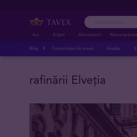
Aur
Argint
Abonament
Răscumpărar
Blog
Comunicate de presă
Analize
Șt
rafinării Elveția