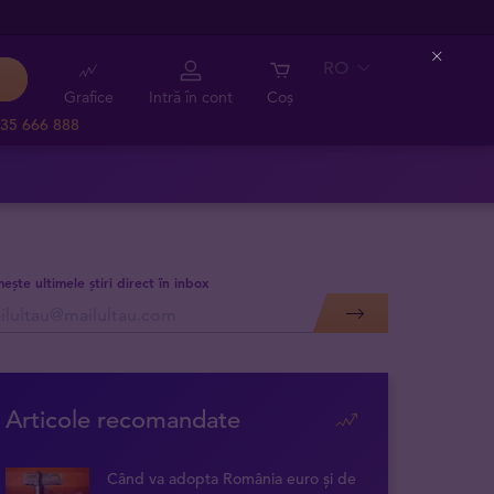
RO
Close
Grafice
Intră în cont
Coș
35 666 888
mește ultimele știri direct în inbox
Articole recomandate
Când va adopta România euro și de