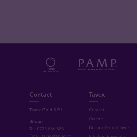
Contact
Tavex
Tavex Gold S.R.L.
Contact
Cariere
Birouri
Despre Grupul Tavex
Tel: 0735 666 888
Email: tavex@tavex.ro
Întrebări frecvente