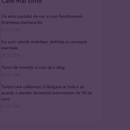
Cele mai citite
Ce este capitalul de risc și cum funcționează
finanțarea startupurilor
31.07.2026
Ce sunt valorile mobiliare: definiție și concepte
esențiale
30.07.2026
Tipuri de investiții și cum să o alegi
29.07.2026
Turiștii care călătoresc în Bulgaria ar trebui să
acorde o atenție deosebită bancnotelor de 50 de
euro
27.07.2026