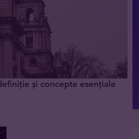
definiție și concepte esențiale