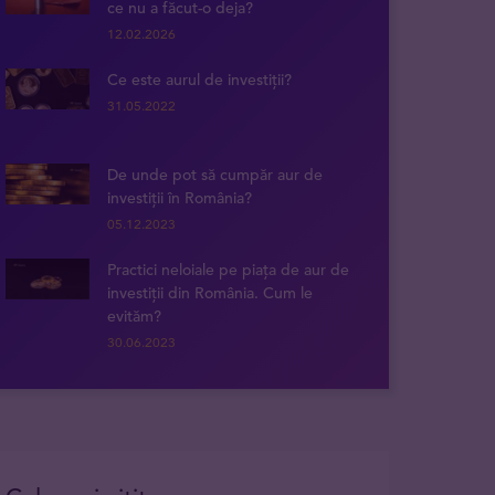
ce nu a făcut-o deja?
12.02.2026
Ce este aurul de investiții?
31.05.2022
De unde pot să cumpăr aur de
investiții în România?
05.12.2023
Practici neloiale pe piața de aur de
investiții din România. Cum le
evităm?
30.06.2023