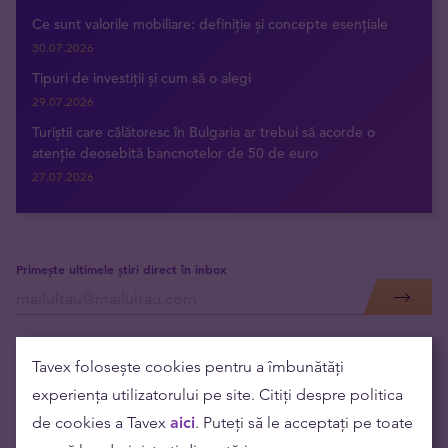
Ce sunt valorile mobiliare: definiție și concepte esențiale
30.07.2026
Tipuri de investiții și cum să o alegi
29.07.2026
Turiștii care călătoresc în Bulgaria ar trebui să acorde o
atenție deosebită bancnotelor de 50 de euro
27.07.2026
Primește ultimele știri direct în inbox
Tavex folosește cookies pentru a îmbunătăți
experiența utilizatorului pe site. Citiți despre politica
de cookies a Tavex
aici
. Puteți să le acceptați pe toate