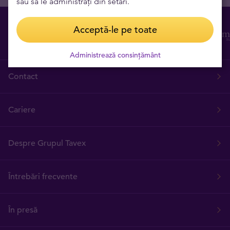
sau să le administrați din setări.
Acceptă-le pe toate
Administrează consințământ
Contact
Cariere
Despre Grupul Tavex
Întrebări frecvente
În presă