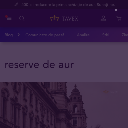
500 lei reducere la prima achiziție de aur. Sunați-ne.
Close
Blog
Comunicate de presă
Analize
Știri
Zia
reserve de aur