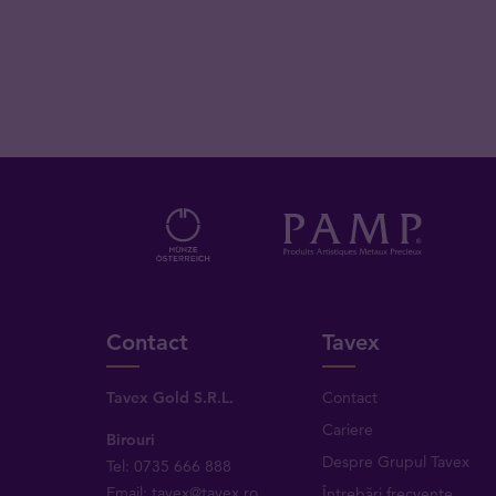
Contact
Tavex
Tavex Gold S.R.L.
Contact
Cariere
Birouri
Despre Grupul Tavex
Tel: 0735 666 888
Email: tavex@tavex.ro
Întrebări frecvente