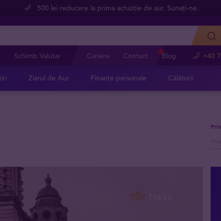
500 lei reducere la prima achiziție de aur. Sunați-ne.
e
Schimb Valutar
Cariere
Contact
Blog
+40 7
iri
Ziarul de Aur
Finanțe personale
Călătorii
Pri