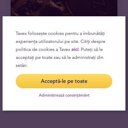
Tavex folosește cookies pentru a îmbunătăți
experiența utilizatorului pe site. Citiți despre
Moneda de aur suveran britanic - o monedă
politica de cookies a Tavex
aici
. Puteți să le
de aur peste care soarele nu apune niciodată
acceptați pe toate sau să le administrați din
23.09.2022
setări.
Acceptă-le pe toate
Administrează consințământ