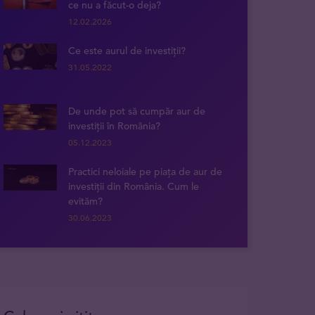
ce nu a făcut-o deja?
12.02.2026
Ce este aurul de investiții?
31.05.2022
De unde pot să cumpăr aur de
investiții în România?
05.12.2023
Practici neloiale pe piața de aur de
investiții din România. Cum le
evităm?
30.06.2023