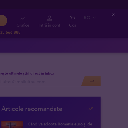
RO
Close
Grafice
Intră în cont
Coș
35 666 888
mește ultimele știri direct în inbox
Articole recomandate
Când va adopta România euro și de