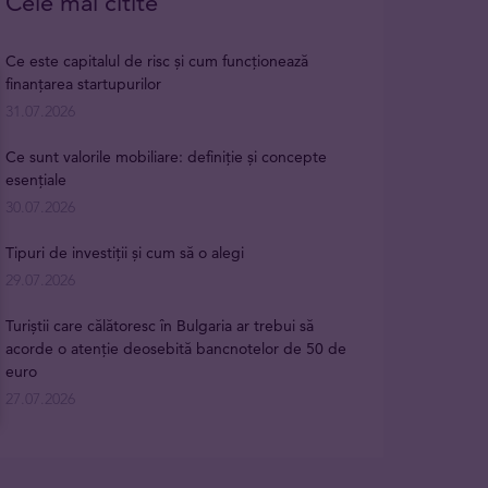
Cele mai citite
Ce este capitalul de risc și cum funcționează
finanțarea startupurilor
31.07.2026
Ce sunt valorile mobiliare: definiție și concepte
esențiale
30.07.2026
Tipuri de investiții și cum să o alegi
29.07.2026
Turiștii care călătoresc în Bulgaria ar trebui să
acorde o atenție deosebită bancnotelor de 50 de
euro
27.07.2026