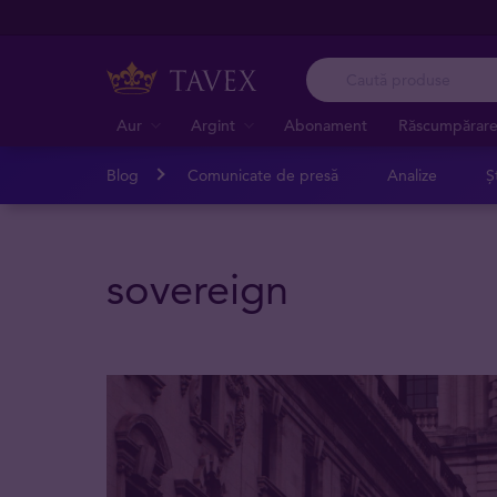
Aur
Argint
Abonament
Răscumpărar
Blog
Comunicate de presă
Analize
Șt
sovereign