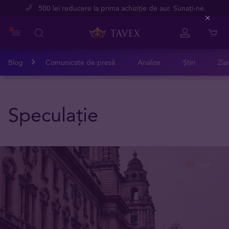
500 lei reducere la prima achiziție de aur. Sunați-ne.
Close
Blog
Comunicate de presă
Analize
Știri
Zia
Speculație