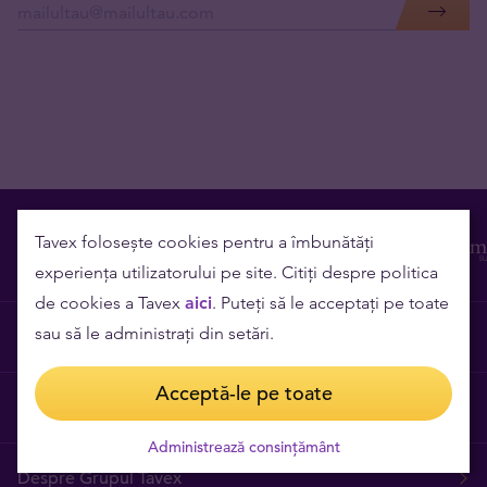
Tavex folosește cookies pentru a îmbunătăți
experiența utilizatorului pe site. Citiți despre politica
de cookies a Tavex
aici
. Puteți să le acceptați pe toate
sau să le administrați din setări.
Contact
Acceptă-le pe toate
Cariere
Administrează consințământ
Despre Grupul Tavex