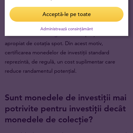
astfel de prime este, în general, ineficientă din
Acceptă-le pe toate
punct de vedere economic, deoarece obiectivul
principal este achiziționarea unei cantități cât mai
Administrează consințământ
mari de aur fin sau
argint
fin la un preț cât mai
apropiat de cotația spot. Din acest motiv,
certificarea monedelor de investiții standard
reprezintă, de regulă, un cost suplimentar care
reduce randamentul potențial.
Sunt monedele de investiții mai
potrivite pentru investiții decât
monedele de colecție?