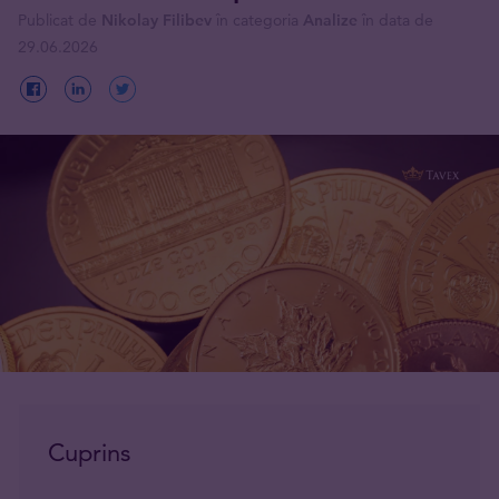
Publicat de
Nikolay Filibev
în categoria
Analize
în data de
29.06.2026
Cuprins