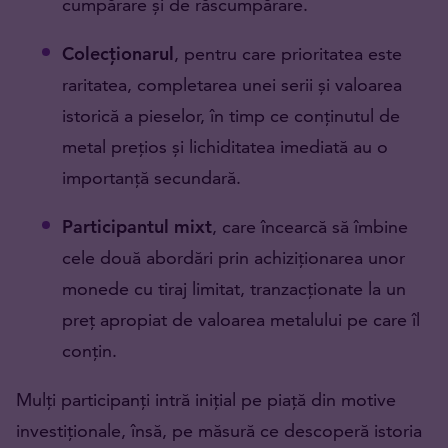
cumpărare și de răscumpărare.
Colecționarul
, pentru care prioritatea este
raritatea, completarea unei serii și valoarea
istorică a pieselor, în timp ce conținutul de
metal prețios și lichiditatea imediată au o
importanță secundară.
Participantul mixt
, care încearcă să îmbine
cele două abordări prin achiziționarea unor
monede cu tiraj limitat, tranzacționate la un
preț apropiat de valoarea metalului pe care îl
conțin.
Mulți participanți intră inițial pe piață din motive
investiționale, însă, pe măsură ce descoperă istoria