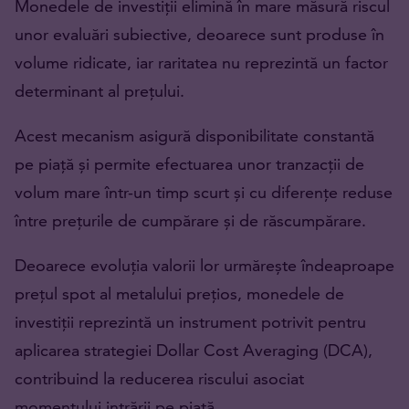
Monedele de investiții elimină în mare măsură riscul
unor evaluări subiective, deoarece sunt produse în
volume ridicate, iar raritatea nu reprezintă un factor
determinant al prețului.
Acest mecanism asigură disponibilitate constantă
pe piață și permite efectuarea unor tranzacții de
volum mare într-un timp scurt și cu diferențe reduse
între prețurile de cumpărare și de răscumpărare.
Deoarece evoluția valorii lor urmărește îndeaproape
prețul spot al metalului prețios, monedele de
investiții reprezintă un instrument potrivit pentru
aplicarea strategiei Dollar Cost Averaging (DCA),
contribuind la reducerea riscului asociat
momentului intrării pe piață.