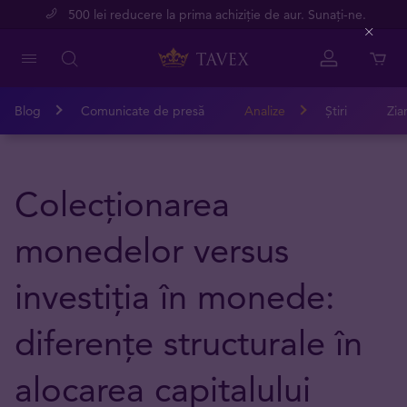
500 lei reducere la prima achiziție de aur. Sunați-ne.
Close
Blog
Comunicate de presă
Analize
Știri
Zia
Colecționarea
monedelor versus
investiția în monede:
diferențe structurale în
alocarea capitalului