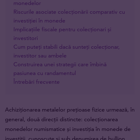
monedelor
Riscurile asociate colecționării comparativ cu
investiției în monede
Implicațiile fiscale pentru colecționari și
investitori
Cum puteți stabili dacă sunteți colecționar,
investitor sau ambele
Construirea unei strategii care îmbină
pasiunea cu randamentul
Întrebări frecvente
Achiziționarea metalelor prețioase fizice urmează, în
general, două direcții distincte: colecționarea
monedelor numismatice și investiția în monede de
investiții, cunoscute și sub denumirea de bullion.