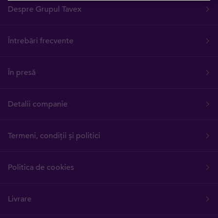
Despre Grupul Tavex
Întrebări frecvente
În presă
Detalii companie
Termeni, condiții și politici
Politica de cookies
Livrare