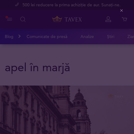
500 lei reducere la prima achiziție de aur. Sunați-ne.
Close
Blog
Comunicate de presă
Analize
Știri
Zia
apel în marjă