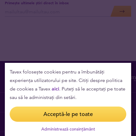
Primește ultimele știri direct în inbox
Tavex folosește cookies pentru a îmbunătăți
experiența utilizatorului pe site. Citiți despre politica
de cookies a Tavex
aici
. Puteți să le acceptați pe toate
sau să le administrați din setări.
Contact
Acceptă-le pe toate
Cariere
Administrează consințământ