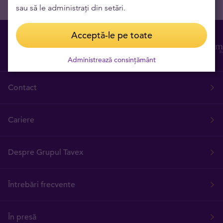
sau să le administrați din setări.
Acceptă-le pe toate
Administrează consințământ
Contact
Cariere
Despre Grupul Tavex
Întrebări frecvente
În presă