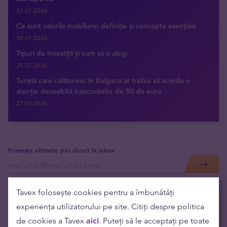
31.07.2026
Ce sunt valorile mobiliare: definiție și concepte esențiale
30.07.2026
Tipuri de investiții și cum să o alegi
29.07.2026
Turiștii care călătoresc în Bulgaria ar trebui să acorde o
atenție deosebită bancnotelor de 50 de euro
27.07.2026
Primește ultimele știri direct în inbox
Tavex folosește cookies pentru a îmbunătăți
experiența utilizatorului pe site. Citiți despre politica
de cookies a Tavex
aici
. Puteți să le acceptați pe toate