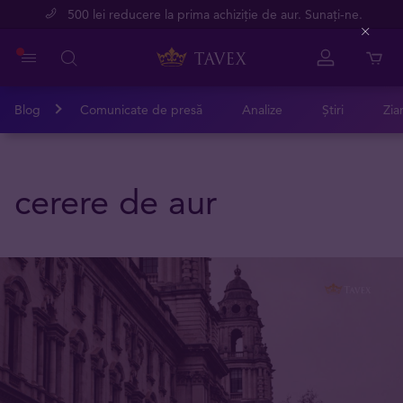
500 lei reducere la prima achiziție de aur. Sunați-ne.
Close
Blog
Comunicate de presă
Analize
Știri
Zia
cerere de aur