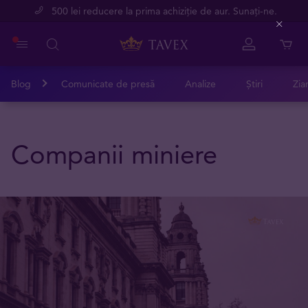
500 lei reducere la prima achiziție de aur. Sunați-ne.
Close
Blog
Comunicate de presă
Analize
Știri
Zia
Companii miniere