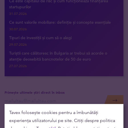
Ce este capitalul de risc și cum funcționează finanțarea
startupurilor
31.07.2026
Ce sunt valorile mobiliare: definiție și concepte esențiale
30.07.2026
Tipuri de investiții și cum să o alegi
29.07.2026
Turiștii care călătoresc în Bulgaria ar trebui să acorde o
atenție deosebită bancnotelor de 50 de euro
27.07.2026
Primește ultimele știri direct în inbox
Tavex folosește cookies pentru a îmbunătăți
experiența utilizatorului pe site. Citiți despre politica