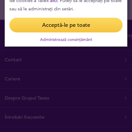
de cookies a Tavex
aici
. Puteți să le acceptați pe toate
sau să le administrați din setări.
Acceptă-le pe toate
Administrează consințământ
Contact
Cariere
Despre Grupul Tavex
Întrebări frecvente