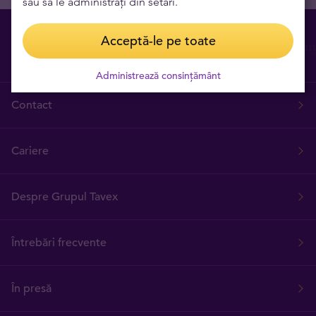
sau să le administrați din setări.
Acceptă-le pe toate
Administrează consințământ
Contact
Cariere
Despre Grupul Tavex
Întrebări frecvente
În presă