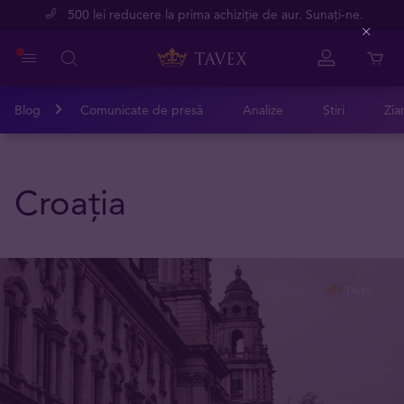
500 lei reducere la prima achiziție de aur. Sunați-ne.
Close
Blog
Comunicate de presă
Analize
Știri
Zia
Croația