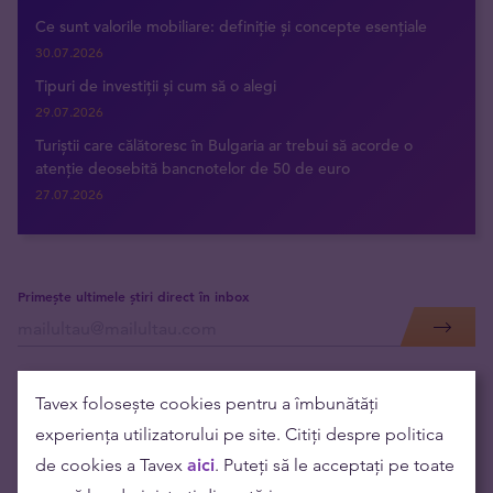
Ce sunt valorile mobiliare: definiție și concepte esențiale
30.07.2026
Tipuri de investiții și cum să o alegi
29.07.2026
Turiștii care călătoresc în Bulgaria ar trebui să acorde o
atenție deosebită bancnotelor de 50 de euro
27.07.2026
Primește ultimele știri direct în inbox
Tavex folosește cookies pentru a îmbunătăți
experiența utilizatorului pe site. Citiți despre politica
de cookies a Tavex
aici
. Puteți să le acceptați pe toate