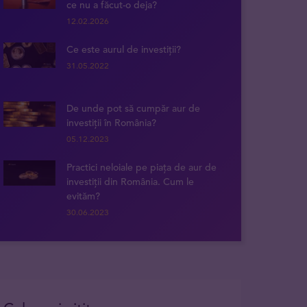
ce nu a făcut-o deja?
12.02.2026
Ce este aurul de investiții?
31.05.2022
De unde pot să cumpăr aur de
investiții în România?
05.12.2023
Practici neloiale pe piața de aur de
investiții din România. Cum le
evităm?
30.06.2023