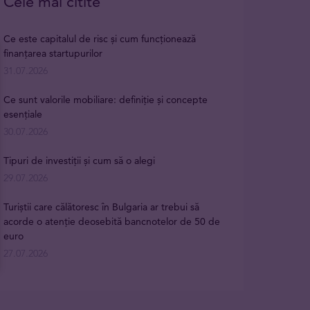
Cele mai citite
Ce este capitalul de risc și cum funcționează
finanțarea startupurilor
31.07.2026
Ce sunt valorile mobiliare: definiție și concepte
esențiale
30.07.2026
Tipuri de investiții și cum să o alegi
29.07.2026
Turiștii care călătoresc în Bulgaria ar trebui să
acorde o atenție deosebită bancnotelor de 50 de
euro
27.07.2026