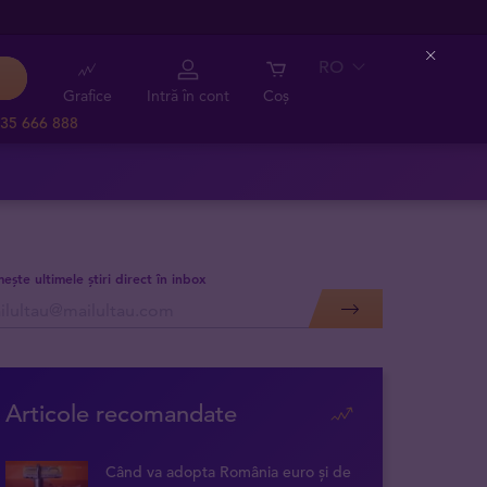
RO
Close
Grafice
Intră în cont
Coș
35 666 888
mește ultimele știri direct în inbox
Articole recomandate
Când va adopta România euro și de