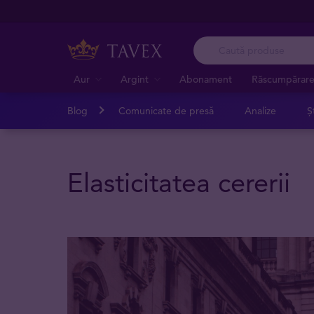
Aur
Argint
Abonament
Răscumpărar
Blog
Comunicate de presă
Analize
Șt
Elasticitatea cererii