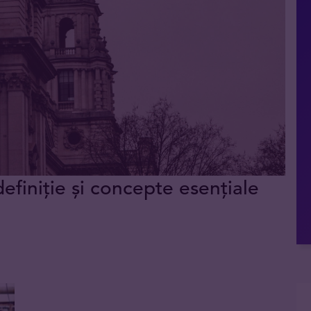
definiție și concepte esențiale