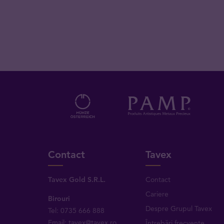
Contact
Tavex
Tavex Gold S.R.L.
Contact
Cariere
Birouri
Despre Grupul Tavex
Tel: 0735 666 888
Email: tavex@tavex.ro
Întrebări frecvente