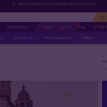
500 lei reducere la prima achiziție de aur. Sunați-ne.
e
Schimb Valutar
Cariere
Contact
Blog
+40 7
iri
Ziarul de Aur
Finanțe personale
Călătorii
Pri