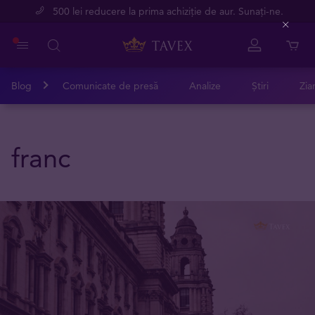
500 lei reducere la prima achiziție de aur. Sunați-ne.
Close
Blog
Comunicate de presă
Analize
Știri
Zia
franc