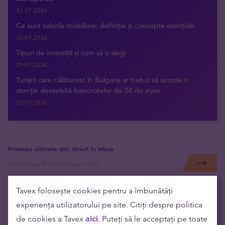
31.07.2026
Ce sunt valorile mobiliare: definiție și concepte esențiale
30.07.2026
Tipuri de investiții și cum să o alegi
29.07.2026
Turiștii care călătoresc în Bulgaria ar trebui să acorde o
atenție deosebită bancnotelor de 50 de euro
27.07.2026
Primește ultimele știri direct în inbox
Tavex folosește cookies pentru a îmbunătăți
experiența utilizatorului pe site. Citiți despre politica
de cookies a Tavex
aici
. Puteți să le acceptați pe toate