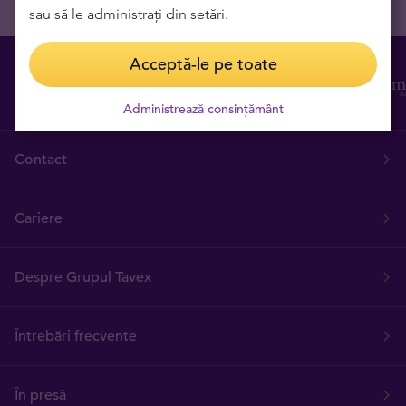
sau să le administrați din setări.
Acceptă-le pe toate
Administrează consințământ
Contact
Cariere
Despre Grupul Tavex
Întrebări frecvente
În presă