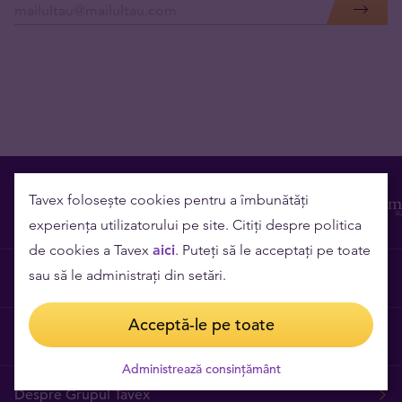
Tavex folosește cookies pentru a îmbunătăți
experiența utilizatorului pe site. Citiți despre politica
de cookies a Tavex
aici
. Puteți să le acceptați pe toate
sau să le administrați din setări.
Contact
Acceptă-le pe toate
Cariere
Administrează consințământ
Despre Grupul Tavex