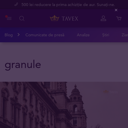
500 lei reducere la prima achiziție de aur. Sunați-ne.
Close
Blog
Comunicate de presă
Analize
Știri
Zia
granule