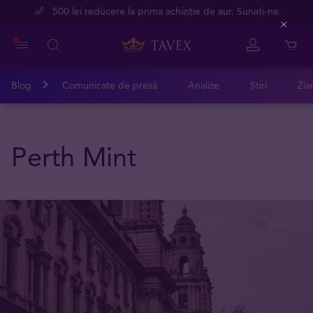
500 lei reducere la prima achiziție de aur. Sunați-ne.
Close
Blog
Comunicate de presă
Analize
Știri
Zia
Perth Mint