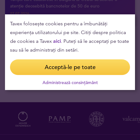
atenție deosebită bancnotelor de 50 de euro
27.07.2026
Tavex folosește cookies pentru a îmbunătăți
experiența utilizatorului pe site. Citiți despre politica
de cookies a Tavex
aici
. Puteți să le acceptați pe toate
Primește ultimele știri direct în inbox
sau să le administrați din setări.
Acceptă-le pe toate
Administrează consințământ