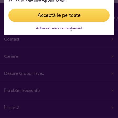
sau să le administrați din setări.
Acceptă-le pe toate
Administrează consințământ
Contact
Cariere
Despre Grupul Tavex
Întrebări frecvente
În presă