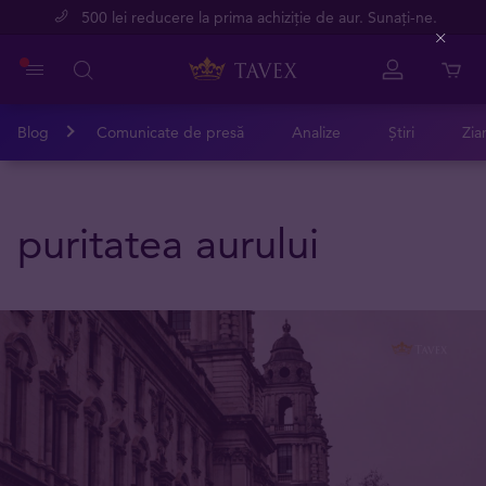
500 lei reducere la prima achiziție de aur. Sunați-ne.
Close
Blog
Comunicate de presă
Analize
Știri
Zia
puritatea aurului