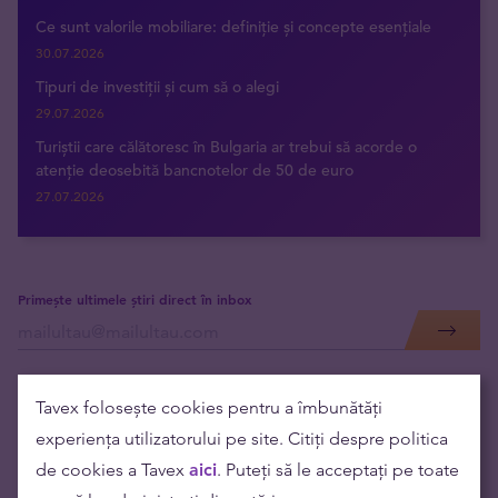
Ce sunt valorile mobiliare: definiție și concepte esențiale
30.07.2026
Tipuri de investiții și cum să o alegi
29.07.2026
Turiștii care călătoresc în Bulgaria ar trebui să acorde o
atenție deosebită bancnotelor de 50 de euro
27.07.2026
Primește ultimele știri direct în inbox
Tavex folosește cookies pentru a îmbunătăți
experiența utilizatorului pe site. Citiți despre politica
de cookies a Tavex
aici
. Puteți să le acceptați pe toate