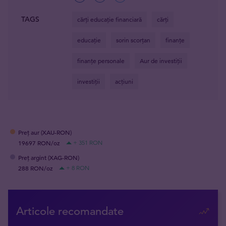
TAGS
cărți educație financiară
cărți
educație
sorin scorțan
finanțe
finanțe personale
Aur de investiții
investiții
acțiuni
Preț aur (XAU-RON)
19697 RON/oz
+ 351 RON
Preț argint (XAG-RON)
288 RON/oz
+ 8 RON
Articole recomandate