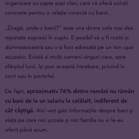
organizare cu șapte pași clari, care vă oferă soluții
concrete pentru o relație corectă cu banii.
„Dragă, unde-s banii?” este una dintre cele mai des
repetate expresii în cuplu. E posibil să o fi rostit și
dumneavoastră sau v-a fost adresată pe un ton ușor
acuzator. Există și mulți oameni singuri care, spre
sfârșitul lunii, își pun această întrebare, privind în
cont sau în portofel.
De fapt,
aproximativ 76% dintre români nu rămân
cu bani de la un salariu la celălalt, indiferent de
cât câștigă.
Aici veți găsi informațiile despre bani și
viața pe care nici școala și nici familia nu vi le-au
oferit până acum.