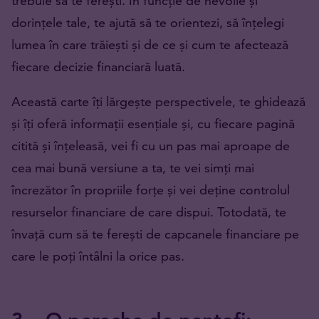
trebuie să te ferești. În funcție de nevoile și
dorințele tale, te ajută să te orientezi, să înțelegi
lumea în care trăiești și de ce și cum te afectează
fiecare decizie financiară luată.
Această carte îți lărgește perspectivele, te ghidează
și îți oferă informații esențiale și, cu fiecare pagină
citită și înțeleasă, vei fi cu un pas mai aproape de
cea mai bună versiune a ta, te vei simți mai
încrezător în propriile forțe și vei deține controlul
resurselor financiare de care dispui. Totodată, te
învață cum să te ferești de capcanele financiare pe
care le poți întâlni la orice pas.