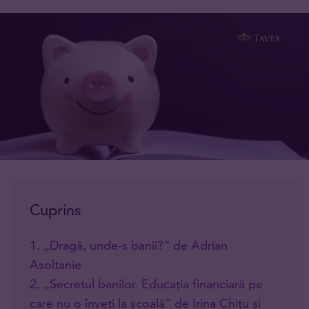
Cuprins
1. „Dragă, unde-s banii?” de Adrian
Asoltanie
2. „Secretul banilor. Educația financiară pe
care nu o înveți la școală” de Irina Chițu și