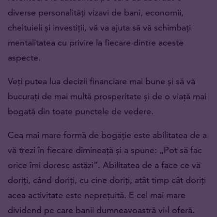
diverse personalități vizavi de bani, economii,
cheltuieli și investiții, vă va ajuta să vă schimbați
mentalitatea cu privire la fiecare dintre aceste
aspecte.
Veți putea lua decizii financiare mai bune și să vă
bucurați de mai multă prosperitate și de o viață mai
bogată din toate punctele de vedere.
Cea mai mare formă de bogăție este abilitatea de a
vă trezi în fiecare dimineață și a spune: „Pot să fac
orice îmi doresc astăzi”. Abilitatea de a face ce vă
doriți, când doriți, cu cine doriți, atât timp cât doriți
acea activitate este neprețuită. E cel mai mare
dividend pe care banii dumneavoastră vi-l oferă.