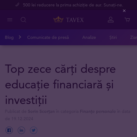
500 lei reducere la prima achiziție de aur. Sunați-ne.
Close
Blog
Comunicate de presă
Analize
Știri
Zia
Top zece cărți despre
educație financiară și
investiții
Publicat de
Sorin Scorțan
în categoria
Finanțe personale
în data
de 19.12.2024