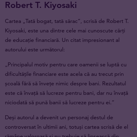
Robert T. Kiyosaki
Cartea „Tată bogat, tată sărac”, scrisă de Robert T.
Kiyosaki, este una dintre cele mai cunoscute cărți
de educație financiară. Un citat impresionant al
autorului este următorul:
„Principalul motiv pentru care oamenii se luptă cu
dificultățile financiare este acela că au trecut prin
școală fără să învețe nimic despre bani. Rezultatul
este că învață să lucreze pentru bani, dar nu învață
niciodată să pună banii să lucreze pentru ei.”
Deși autorul a devenit un personaj destul de
controversat în ultimii ani, totuși cartea scrisă de el
rămâne valoroasă și nu trebuie să lipsească din