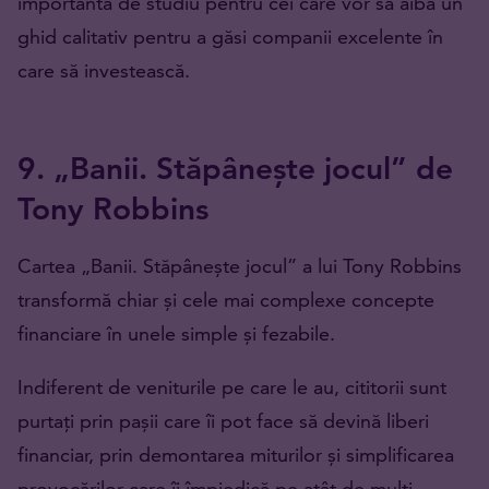
importantă de studiu pentru cei care vor să aibă un
ghid calitativ pentru a găsi companii excelente în
care să investească.
9. „Banii. Stăpânește jocul” de
Tony Robbins
Cartea „Banii. Stăpânește jocul” a lui Tony Robbins
transformă chiar și cele mai complexe concepte
financiare în unele simple și fezabile.
Indiferent de veniturile pe care le au, cititorii sunt
purtați prin pașii care îi pot face să devină liberi
financiar, prin demontarea miturilor și simplificarea
provocărilor care îi împiedică pe atât de mulți