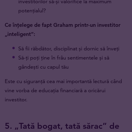
investitorilor să-și valorifice la maximum
potențialul?
Ce înțelege de fapt Graham printr-un investitor
„inteligent”:
Să fii răbdător, disciplinat și dornic să înveți
Să-ți poți ține în frâu sentimentele și să
gândești cu capul tău
Este cu siguranță cea mai importantă lectură când
vine vorba de educația financiară a oricărui
investitor.
5. „Tată bogat, tată sărac” de