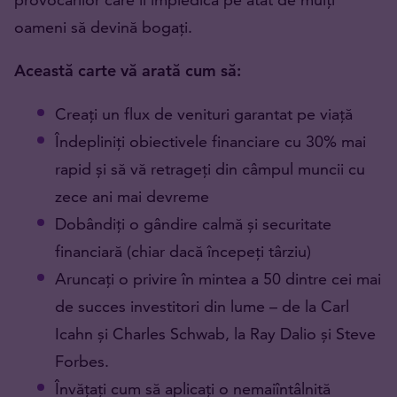
oameni să devină bogați.
Această carte vă arată cum să:
Creați un flux de venituri garantat pe viață
Îndepliniți obiectivele financiare cu 30% mai
rapid și să vă retrageți din câmpul muncii cu
zece ani mai devreme
Dobândiți o gândire calmă și securitate
financiară (chiar dacă începeți târziu)
Aruncați o privire în mintea a 50 dintre cei mai
de succes investitori din lume – de la Carl
Icahn și Charles Schwab, la Ray Dalio și Steve
Forbes.
Învățați cum să aplicați o nemaiîntâlnită