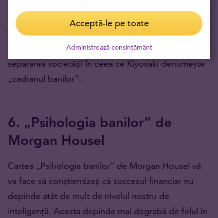
Cartea nu doar că vă prezintă diferența dintre
Acceptă-le pe toate
înțelegerea banilor și a muncii din perspectiva unui
Administrează consințământ
„tată bogat” și un „tată sărac”, dar explică și
separarea societății în ceea ce Kiyosaki denumește
„cadranul banilor”.
6. „Psihologia banilor” de
Morgan Housel
Cartea „Psihologia banilor” de Morgan Housel vă
va face să conștientizați că succesul financiar nu
depinde atât de mult de nivelul nostru de
inteligență. Acesta depinde mai degrabă de felul în