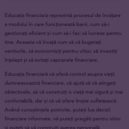
Educația financiară reprezintă procesul de învățare
a modului în care funcționează banii, cum să-i
gestionați eficient și cum să-i faci să lucreze pentru
tine. Aceasta vă învață cum să vă bugetați
veniturile, să economisiți pentru viitor, să investiți
înțelept și să evitați capcanele financiare.
Educația financiară vă oferă control asupra vieții
dumneavoastră financiare, vă ajută să vă atingeți
obiectivele, să vă construiți o viață mai sigură și mai
confortabilă, dar și să vă ofere liniște sufletească.
Având cunoștințele potrivite, puteți lua decizii
financiare informate, vă puteți pregăti pentru viitor
și puteți să vă construiți averea personală.