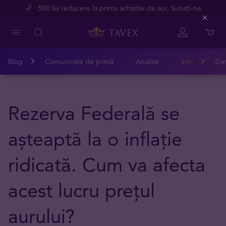
500 lei reducere la prima achiziție de aur. Sunați-ne.
Close
Blog
Comunicate de presă
Analize
Știri
Zia
Rezerva Federală se
așteaptă la o inflație
ridicată. Cum va afecta
acest lucru prețul
aurului?