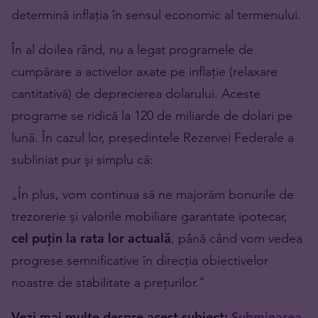
determină inflația în sensul economic al termenului.
În al doilea rând, nu a legat programele de
cumpărare a activelor axate pe inflație (relaxare
cantitativă) de deprecierea dolarului. Aceste
programe se ridică la 120 de miliarde de dolari pe
lună. În cazul lor, președintele Rezervei Federale a
subliniat pur și simplu că:
„În plus, vom continua să ne majorăm bonurile de
trezorerie și valorile mobiliare garantate ipotecar,
cel puțin la rata lor actuală
, până când vom vedea
progrese semnificative în direcția obiectivelor
noastre de stabilitate a prețurilor.”
Vezi mai multe despre acest subiect:
Subminarea