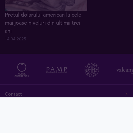
Prețul dolarului american la cele
mai joase niveluri din ultimii trei
ani
14.04.2025
Contact
Cariere
Despre Grupul Tavex