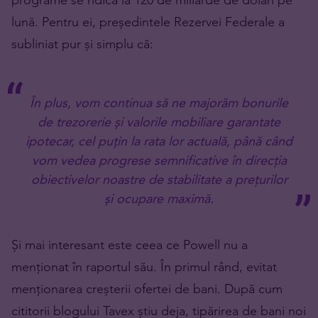
lună. Pentru ei, președintele Rezervei Federale a
subliniat pur și simplu că:
În plus, vom continua să ne majorăm bonurile
de trezorerie și valorile mobiliare garantate
ipotecar, cel puțin la rata lor actuală, până când
vom vedea progrese semnificative în direcția
obiectivelor noastre de stabilitate a prețurilor
și ocupare maximă.
Și mai interesant este ceea ce Powell nu a
menționat în raportul său. În primul rând, evitat
menționarea creșterii ofertei de bani. După cum
cititorii blogului Tavex știu deja, tipărirea de bani noi