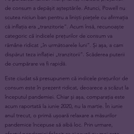
de consum a depășit așteptările. Atunci, Powell nu
scutea niciun ban pentru a liniști piețele cu afirmația
că inflația era „tranzitorie”. Acum însă, recunoaște
categoric că indicele prețurilor de consum va
rămâne ridicat „în următoarele luni”. Și așa, a cam
dispărut teza inflației „tranzitorii”. Scăderea puterii
de cumpărare va fi rapidă.
Este ciudat să presupunem că indicele prețurilor de
consum este în prezent ridicat, deoarece a scăzut la
începutul pandemiei. Chiar și așa, comparația este
acum raportată la iunie 2020, nu la martie. În iunie
anul trecut, o primă ușoară relaxare a măsurilor
pandemice începuse să aibă loc. Prin urmare,
efectul pandemiei folosit ca și scuză nu mai este