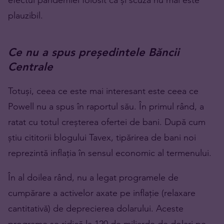
plauzibil.
Ce nu a spus președintele Băncii
Centrale
Totuși, ceea ce este mai interesant este ceea ce
Powell nu a spus în raportul său. În primul rând, a
ratat cu totul creșterea ofertei de bani. După cum
știu cititorii blogului Tavex, tipărirea de bani noi
reprezintă inflația în sensul economic al termenului.
În al doilea rând, nu a legat programele de
cumpărare a activelor axate pe inflație (relaxare
cantitativă) de deprecierea dolarului. Aceste
programe se ridică la 120 de miliarde de dolari pe