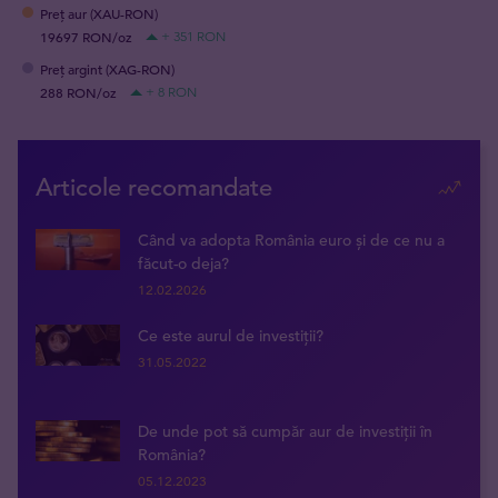
Preț aur (XAU-RON)
19697 RON/oz
+ 351 RON
Preț argint (XAG-RON)
288 RON/oz
+ 8 RON
Articole recomandate
Când va adopta România euro și de ce nu a
făcut-o deja?
12.02.2026
Ce este aurul de investiții?
31.05.2022
De unde pot să cumpăr aur de investiții în
România?
05.12.2023