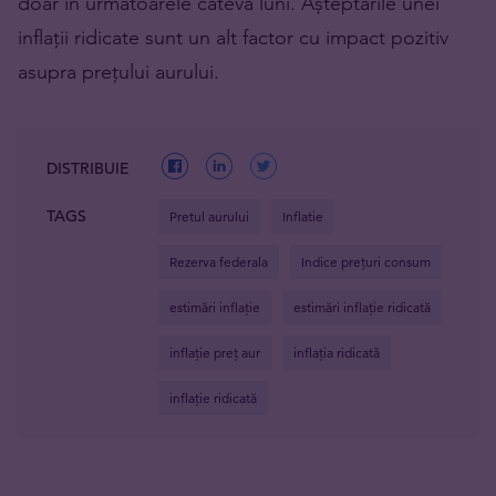
doar în următoarele câteva luni. Așteptările unei
inflații ridicate sunt un alt factor cu impact pozitiv
asupra prețului aurului.
DISTRIBUIE
TAGS
Pretul aurului
Inflatie
Rezerva federala
Indice prețuri consum
estimări inflație
estimări inflație ridicată
inflație preț aur
inflația ridicată
inflație ridicată