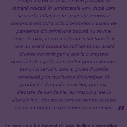
Inflația a crescut brusc și este probabil să
rămână ridicată în următoarele luni, după care
să scadă. Inflația este susținută temporar
deoarece efectul scăderii prețurilor cauzate de
pandemia din primăvara trecută nu se mai
simte. În plus, cererea ridicată în sectoarele în
care nu există producție suficientă sau există
diverse constrângeri a dus la o creștere
deosebit de rapidă a prețurilor pentru anumite
bunuri și servicii, care ar putea fi parțial
remediată prin rezolvarea dificultăților de
producție. Prețurile serviciilor, puternic
afectate de pandemie, au crescut și ele în
ultimele luni, deoarece cererea pentru acestea
a crescut odată cu deschiderea economiei.
Pe parcursul lunilor mai și iunie, indicele prețurilor