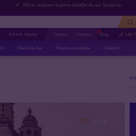
500 lei reducere la prima achiziție de aur. Sunați-ne.
e
Schimb Valutar
Cariere
Contact
Blog
+40 7
iri
Ziarul de Aur
Finanțe personale
Călătorii
Pri