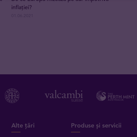
inflației?
01.06.2021
Alte țări
Produse și servicii