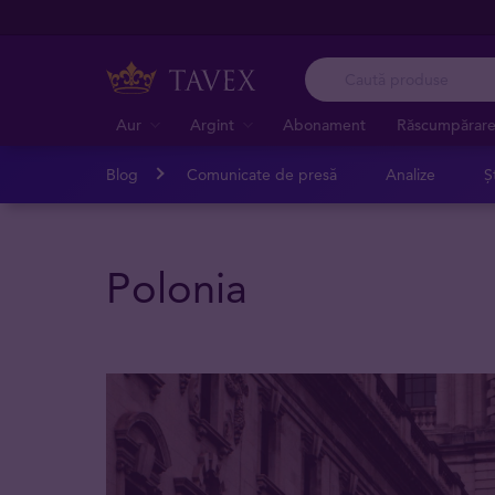
Aur
Argint
Abonament
Răscumpărar
Blog
Comunicate de presă
Analize
Șt
Polonia