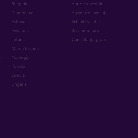
Bulgaria
Aur de investiții
Danemarca
Argint de investiții
Estonia
Schimb valutar
Finlanda
Răscumpărare
Letonia
Consultanță gratis
Marea Britanie
i
Norvegia
Polonia
Suedia
Ungaria