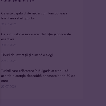
Cele mai citite
Ce este capitalul de risc și cum funcționează
finanțarea startupurilor
31.07.2026
Ce sunt valorile mobiliare: definiție și concepte
esențiale
30.07.2026
Tipuri de investiții și cum să o alegi
29.07.2026
Turiștii care călătoresc în Bulgaria ar trebui să
acorde o atenție deosebită bancnotelor de 50 de
euro
27.07.2026