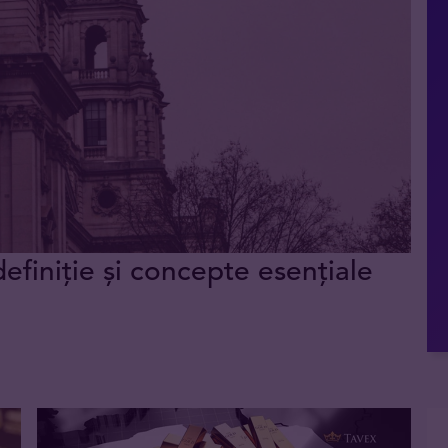
definiție și concepte esențiale