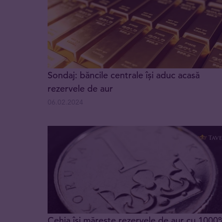
Sondaj: băncile centrale își aduc acasă
rezervele de aur
06.02.2024
Cehia își mărește rezervele de aur cu 1000