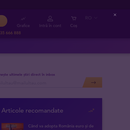
RO
Close
Grafice
Intră în cont
Coș
35 666 888
mește ultimele știri direct în inbox
Articole recomandate
Când va adopta România euro și de