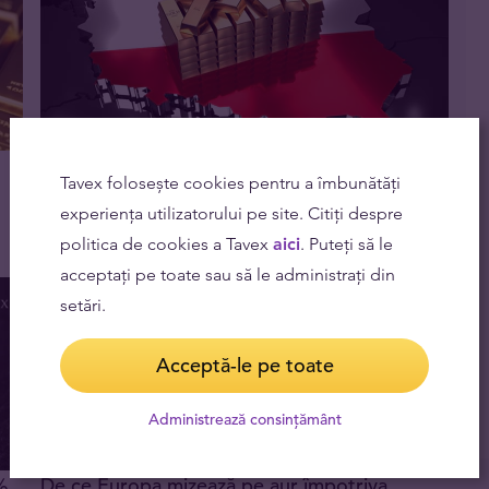
De ce cumpără Polonia cantități uriașe de
Tavex folosește cookies pentru a îmbunătăți
aur?
experiența utilizatorului pe site. Citiți despre
16.08.2023
politica de cookies a Tavex
aici
. Puteți să le
acceptați pe toate sau să le administrați din
setări.
Acceptă-le pe toate
Administrează consințământ
%
De ce Europa mizează pe aur împotriva