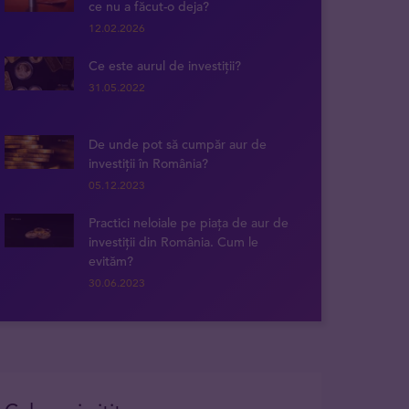
ce nu a făcut-o deja?
12.02.2026
Ce este aurul de investiții?
31.05.2022
De unde pot să cumpăr aur de
investiții în România?
05.12.2023
Practici neloiale pe piața de aur de
investiții din România. Cum le
evităm?
30.06.2023