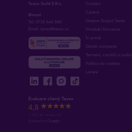
Tavex Gold S.R.L.
Contact
Cariere
Birouri
Despre Grupul Tavex
Tel: 0735 666 888
Email: tavex@tavex.ro
Întrebări frecvente
În presă
Detalii companie
Termeni, condiții și politic
Politica de cookies
Livrare
Evaluare clienți Tavex
4,8
1.162 de review-uri